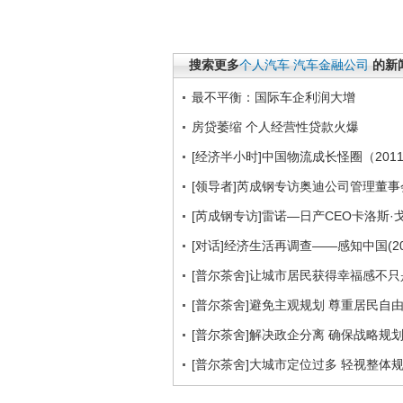
搜索更多
个人汽车
汽车金融公司
的新
最不平衡：国际车企利润大增
房贷萎缩 个人经营性贷款火爆
[经济半小时]中国物流成长怪圈（2011.
[领导者]芮成钢专访奥迪公司管理董
[芮成钢专访]雷诺—日产CEO卡洛斯·戈恩(
[对话]经济生活再调查——感知中国(2011
[普尔茶舍]让城市居民获得幸福感不
[普尔茶舍]避免主观规划 尊重居民自
[普尔茶舍]解决政企分离 确保战略规
[普尔茶舍]大城市定位过多 轻视整体