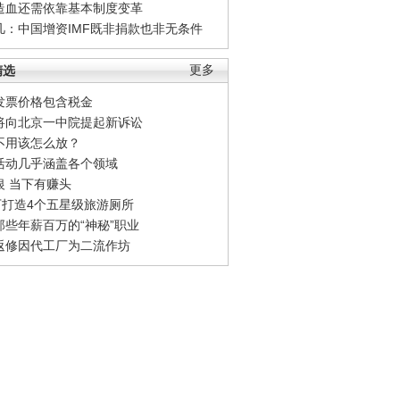
造血还需依靠基本制度变革
凡：中国增资IMF既非捐款也非无条件
精选
更多
发票价格包含税金
将向北京一中院提起新诉讼
不用该怎么放？
活动几乎涵盖各个领域
银 当下有赚头
0万打造4个五星级旅游厕所
那些年薪百万的“神秘”职业
返修因代工厂为二流作坊