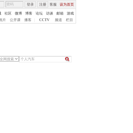
登录
注册
客服
设为首页
城
社区
微博
博客
论坛
访谈
邮箱
游戏
画片
公开课
播客
|
CCTV
频道
栏目