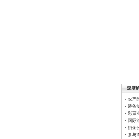
深度
农产
装备
彩票
国际
奶企
参与