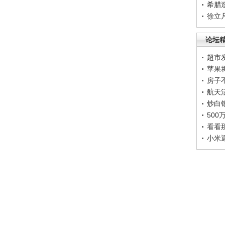
希腊
徐立
论坛
超市
苹果
房子
航天
炒白
50
看看
小米