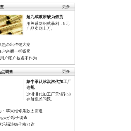
调查
更多
超九成玻尿酸为假货
用关系网织就暴利，8元
产品卖到上万。
素热牵出传销大案
账户余额一折贱卖
店用户账户被盗不作为
热点调查
更多
蒙牛承认冰淇淋代加工厂
违规
冰淇淋代加工厂天辅乳业
存脏乱差问题。
协：苹果维修条款太霸道
0元天价粽子调查
家乐福涉嫌价格欺诈