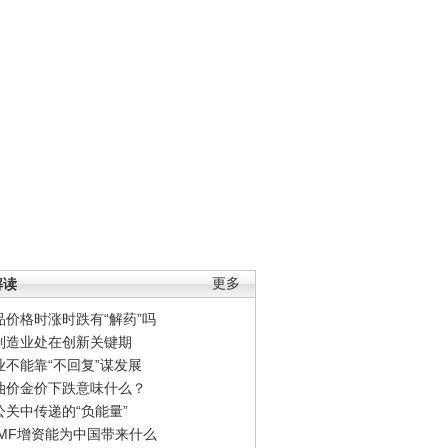
解读
更多
品价格时涨时跌有“解药”吗
制造业处在创新关键期
业不能靠“不回复”谋发展
油价金价下跌意味什么？
公关中传递的“负能量”
IMF增资能为中国带来什么