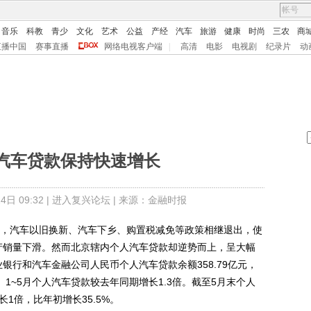
音乐
科教
青少
文化
艺术
公益
产经
汽车
旅游
健康
时尚
三农
商
直播中国
赛事直播
网络电视客户端
|
高清
电影
电视剧
纪录片
动
汽车贷款保持快速增长
日 09:32 |
进入复兴论坛
| 来源：金融时报
，汽车以旧换新、汽车下乡、购置税减免等政策相继退出，使
产销量下滑。然而北京辖内个人汽车贷款却逆势而上，呈大幅
银行和汽车金融公司人民币个人汽车贷款余额358.79亿元，
%。1~5月个人汽车贷款较去年同期增长1.3倍。截至5月末个人
长1倍，比年初增长35.5%。