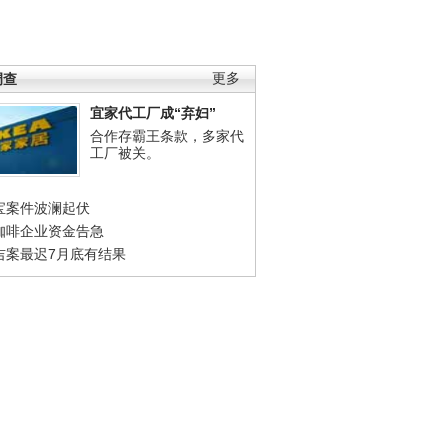
调查
更多
宜家代工厂成“弃妇”
合作存霸王条款，多家代
工厂被关。
宝案件波澜起伏
咖啡企业资金告急
吉案最迟7月底有结果