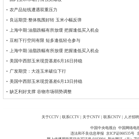
农产品短线遭遇双重压力
良运期货:整体氛围好转 玉米小幅反弹
上海中期:油脂跌幅有所放缓 把握逢低买入机会
豆粕下行空间有限 短多逢低轻仓参与
上海中期:油脂跌幅有所放缓 把握逢低买入机会
美国中西部玉米现货基差6月16日持稳
广发期货：大连玉米破位下行
美国中西部玉米现货基差6月13日持稳
缺乏利好支撑 谷物市场弱势调整
关于CCTV
|
联系CCTV
|
关于CNTV
|
联系CNTV
|
人才招聘
中国中央电视台 中国网络电
违法和不良信息举报
京ICP证060535号
网上传播视听节目许可证号 0102004
新出网证（京）字0