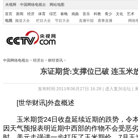
央视网
|
中国网络电视台
|
网站地图
首页
新闻
经济
体育
综艺
春晚
戏曲
音乐
科教
青少
文化
艺术
电视
频道大全
栏目大全
节目大全
直播中国
赛事直播
网络
中国网络电视台
>
经济台
>
财经资讯
>
东证期货:支撑位已破 连玉米
发布时间:2011年06月27日 16:28 |
进入复兴论坛
|
[世华财讯]外盘概述
玉米期货24日收盘延续近期的跌势，令本
因天气预报表明近期中西部的作物不会受恶
时，美元走强进一步打压了玉米期价。7月玉米