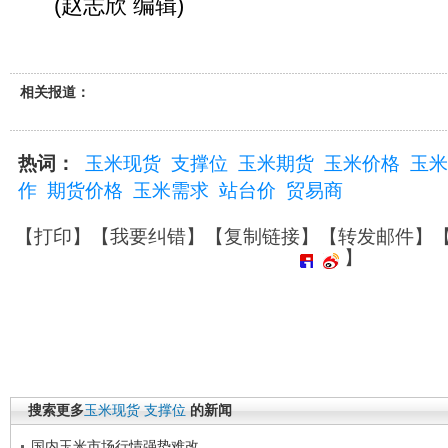
(赵志欣 编辑)
相关报道：
热词：
玉米现货
支撑位
玉米期货
玉米价格
玉米
作
期货价格
玉米需求
站台价
贸易商
【
打印
】【
我要纠错
】【
复制链接
】【
转发邮件
】
】
搜索更多
玉米现货
支撑位
的新闻
国内玉米市场行情强势难改