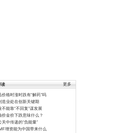
解读
更多
品价格时涨时跌有“解药”吗
制造业处在创新关键期
业不能靠“不回复”谋发展
油价金价下跌意味什么？
公关中传递的“负能量”
IMF增资能为中国带来什么