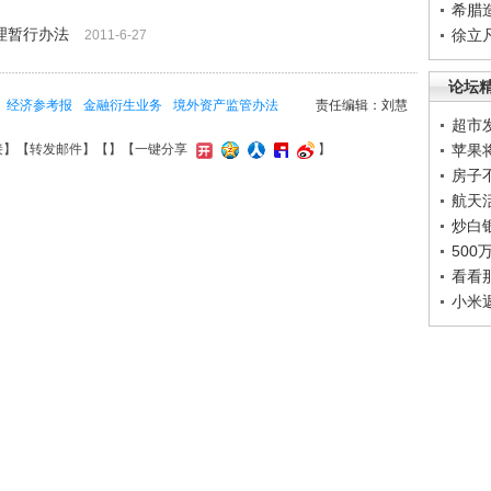
希腊
理暂行办法
徐立
2011-6-27
论坛
经济参考报
金融衍生业务
境外资产监管办法
责任编辑：刘慧
超市
苹果
接
】【
转发邮件
】【
】
【一键分享
】
房子
航天
炒白
50
看看
小米