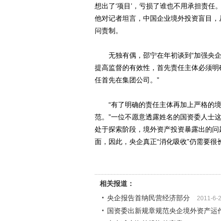
想出了‘项目’，亏损了谁也不用承担责任
他对记者坦言，中国企业境外投资盲目，
问责制。
无独有偶，邵宁在年初谈到“加强央企海
提高监督的有效性，首先责任主体必须明
任首先在集团公司。”
“有了明确的责任主体再加上严格的境
范。”一位不愿意透露姓名的国资委人士这
处于探索阶段，境外资产投资暴露出的问
面，因此，央企真正“消化吸收”仍需要很
相关报道：
央企报告首纳民营经济部分
2011-6-
国资委出新规章规范央企境外资产运