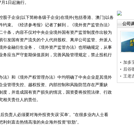
7月1日起施行。
子企业(以下简称各级子企业)在境外(包括香港、澳门)以各
公司
件约束。《经济参考报》记者了解到，《境外资产监管办法》
二十条，内容不仅对中央企业境外国有资产监管制度作出较为
易引发国有资产流失的个人代持股权、离岸公司监管、外派人
境外金融衍生业务，《境外资产监管办法》也明确规定，从事
业务应当严守套期保值原则，完善风险管理规定，禁止投机行
加多
后谷
王老
法》和《境外产权管理办法》中均明确了中央企业是其境外
企业管理失控、越权投资、内部控制和风险防范存在严重缺
制度，并造成国有资产损失的情况，国资委将按照法律、行政
究相关责任人的责任。
负责人必须要对海外投资失误‘买单’。”在很多业内人士看
把利剑直击热情高涨的央企海外投资“软肋”。