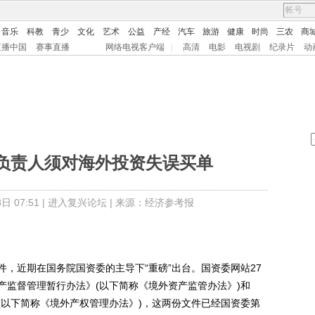
音乐
科教
青少
文化
艺术
公益
产经
汽车
旅游
健康
时尚
三农
商
直播中国
赛事直播
网络电视客户端
|
高清
电影
电视剧
纪录片
动
负责人须对海外投资失误买单
 07:51 |
进入复兴论坛
| 来源：经济参考报
近期在国务院国资委的主导下“重磅”出台。国资委网站27
产监督管理暂行办法》(以下简称《境外资产监管办法》)和
(以下简称《境外产权管理办法》)，这两份文件已经国资委第