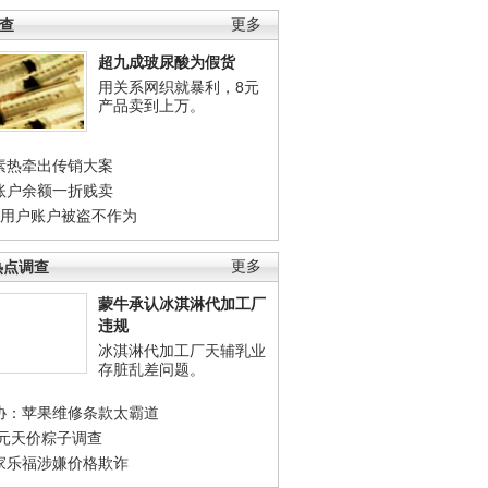
调查
更多
超九成玻尿酸为假货
用关系网织就暴利，8元
产品卖到上万。
素热牵出传销大案
账户余额一折贱卖
店用户账户被盗不作为
热点调查
更多
蒙牛承认冰淇淋代加工厂
违规
冰淇淋代加工厂天辅乳业
存脏乱差问题。
协：苹果维修条款太霸道
0元天价粽子调查
家乐福涉嫌价格欺诈