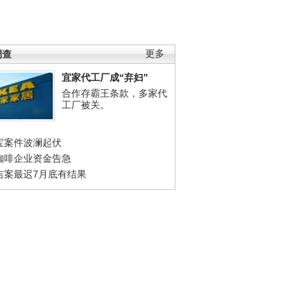
调查
更多
宜家代工厂成“弃妇”
合作存霸王条款，多家代
工厂被关。
宝案件波澜起伏
咖啡企业资金告急
吉案最迟7月底有结果