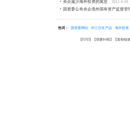
央企减少海外投资的寓意
2011-6-28
国资委公布央企境外国有资产监督管
热词：
国资委网站
外汇衍生产品
海外投资
【
打印
】【
我要纠错
】【
复制链