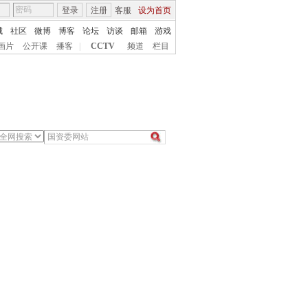
登录
注册
客服
设为首页
城
社区
微博
博客
论坛
访谈
邮箱
游戏
画片
公开课
播客
|
CCTV
频道
栏目