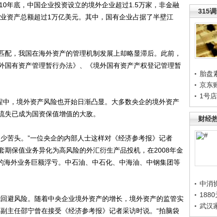
0年底，中国企业投资设立的境外企业超过1.5万家，非金融
315
企业资产总额超过1万亿美元。其中，国有企业占据了半壁江
配，我国在海外资产的管理机制发展上却略显滞后。此前，
外国有资产管理暂行办法》、《境外国有资产产权登记管理暂
胎盘
京东
1号
程中，境外资产风险也开始日渐凸显。大多数央企的境外资产
流失已成为国资保值增值的大敌。
财经
少苦头。”一位央企的内部人士这样对《经济参考报》记者
套期保值业务异化为高风险的外汇衍生产品投机，在2008年金
元的海外业务巨额浮亏。中石油、中石化、中海油、中钢集团等
中消
188
回避风险。随着中央企业境外资产的增长，境外资产的监管实
武汉
委副主任邵宁曾在接受《经济参考报》记者采访时说。“拍脑袋