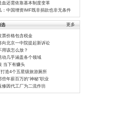
造血还需依靠基本制度变革
凡：中国增资IMF既非捐款也非无条件
精选
更多
发票价格包含税金
将向北京一中院提起新诉讼
不用该怎么放？
活动几乎涵盖各个领域
银 当下有赚头
0万打造4个五星级旅游厕所
那些年薪百万的“神秘”职业
返修因代工厂为二流作坊