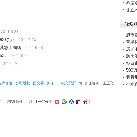
希腊
徐立
论坛
2011-6-28
超市
00余万
2011-6-28
苹果
疑其急于圈钱
2011-6-28
房子
37
2011-6-24
航天
炒白
2011-6-24
50
看看
挂牌价格
公司股权
国资委
旗下
产权交易所
每
责任编辑：王玉飞
小米
接
】【
转发邮件
】【
】
【一键分享
】