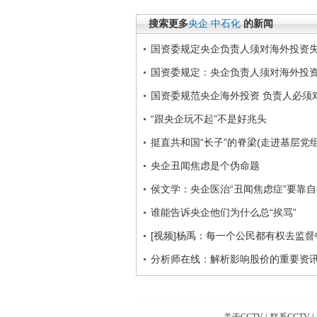
搜索更多
央企
中石化
的新闻
国资委规定央企负责人须对海外投资
国资委规定：央企负责人须对海外投
国资委规范央企海外投资 负责人必须
“跟央企玩不起”不是好兆头
挺直共和国“长子”的脊梁(走进基层党
央企丑闻焦虑是个伪命题
侯文学：央企医治“丑闻焦虑症”要靠
谁能告诉央企他们为什么总“挨骂”
[视频]杨禹：每一个公民都有权去监督
分析师在线：解析影响股价的重要资讯 201