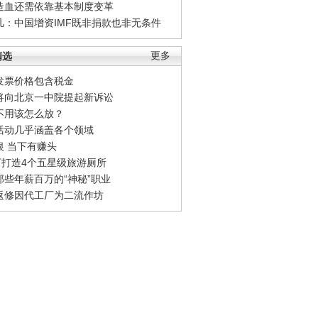
造血还需依靠基本制度变革
凡：中国增资IMF既非捐款也非无条件
精选
更多
发票价格包含税金
将向北京一中院提起新诉讼
不用该怎么放？
活动几乎涵盖各个领域
银 当下有赚头
0万打造4个五星级旅游厕所
那些年薪百万的“神秘”职业
返修因代工厂为二流作坊