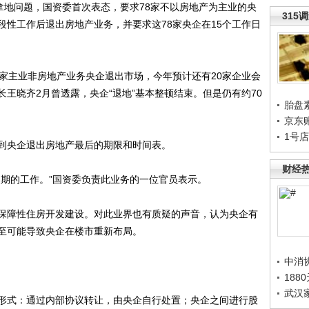
地问题，国资委首次表态，要求78家不以房地产为主业的央
315
段性工作后退出房地产业务，并要求这78家央企在15个工作日
主业非房地产业务央企退出市场，今年预计还有20家企业会
王晓齐2月曾透露，央企“退地”基本整顿结束。但是仍有约70
胎盘
。
京东
1号
央企退出房地产最后的期限和时间表。
财经
期的工作。”国资委负责此业务的一位官员表示。
障性住房开发建设。对此业界也有质疑的声音，认为央企有
至可能导致央企在楼市重新布局。
中消
188
武汉
式：通过内部协议转让，由央企自行处置；央企之间进行股