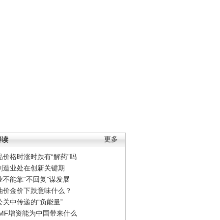
解读
更多
品价格时涨时跌有“解药”吗
制造业处在创新关键期
业不能靠“不回复”谋发展
油价金价下跌意味什么？
公关中传递的“负能量”
IMF增资能为中国带来什么