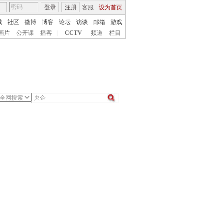
登录
注册
客服
设为首页
城
社区
微博
博客
论坛
访谈
邮箱
游戏
画片
公开课
播客
|
CCTV
频道
栏目