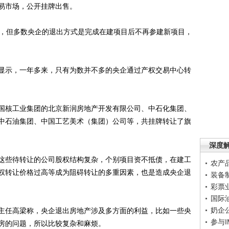
易市场，公开挂牌出售。
，但多数央企的退出方式是完成在建项目后不再参建新项目，
示，一年多来，只有为数并不多的央企通过产权交易中心转
核工业集团的北京新润房地产开发有限公司、中石化集团、
中石油集团、中国工艺美术（集团）公司等，共挂牌转让了旗
深度
些待转让的公司股权结构复杂，个别项目资不抵债，在建工
农产
权转让价格过高等成为阻碍转让的多重因素，也是造成央企退
装备
彩票
国际
奶企
任高梁称，央企退出房地产涉及多方面的利益，比如一些央
参与
房的问题，所以比较复杂和麻烦。