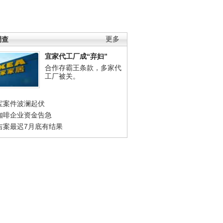
调查
更多
宜家代工厂成“弃妇”
合作存霸王条款，多家代
工厂被关。
宝案件波澜起伏
咖啡企业资金告急
吉案最迟7月底有结果