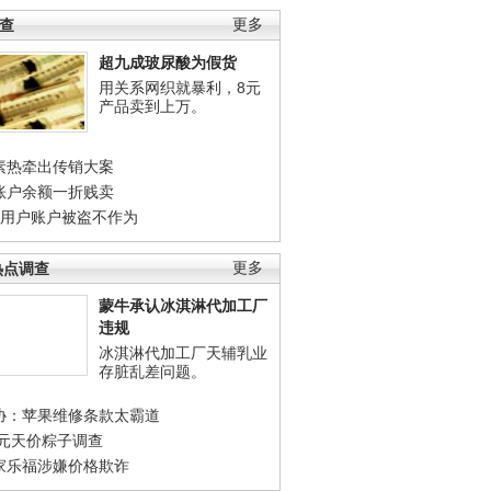
调查
更多
超九成玻尿酸为假货
用关系网织就暴利，8元
产品卖到上万。
素热牵出传销大案
账户余额一折贱卖
店用户账户被盗不作为
热点调查
更多
蒙牛承认冰淇淋代加工厂
违规
冰淇淋代加工厂天辅乳业
存脏乱差问题。
协：苹果维修条款太霸道
0元天价粽子调查
家乐福涉嫌价格欺诈