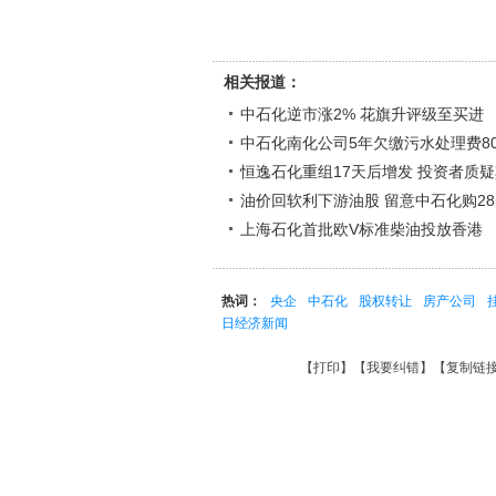
相关报道：
中石化逆市涨2% 花旗升评级至买进
中石化南化公司5年欠缴污水处理费80
恒逸石化重组17天后增发 投资者质
油价回软利下游油股 留意中石化购285
上海石化首批欧V标准柴油投放香港
热词：
央企
中石化
股权转让
房产公司
日经济新闻
【
打印
】【
我要纠错
】【
复制链