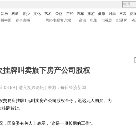
音乐
科教
青少
文化
艺术
公益
产经
汽车
旅游
健康
时尚
三农
商
直播中国
赛事直播
网络电视客户端
|
高清
电影
电视剧
纪录片
动
次挂牌叫卖旗下房产公司股权
08:59 |
进入复兴论坛
| 来源：每日经济新闻
交易所挂牌1元叫卖房产公司股权至今，迟迟无人购买。为
次挂牌转让。
，国资委有关人士表示，“这是一项长期的工作”。