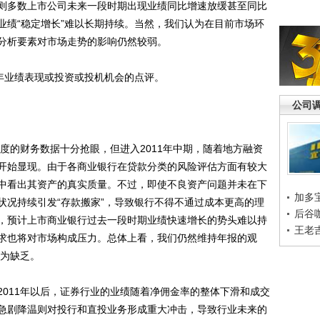
多数上市公司未来一段时期出现业绩同比增速放缓甚至同比
业绩“稳定增长”难以长期持续。当然，我们认为在目前市场环
分析要素对市场走势的影响仍然较弱。
年业绩表现或投资或投机机会的点评。
公司
度的财务数据十分抢眼，但进入2011年中期，随着地方融资
开始显现。由于各商业银行在贷款分类的风险评估方面有较大
中看出其资产的真实质量。不过，即使不良资产问题并未在下
加多
状况持续引发“存款搬家”，导致银行不得不通过成本更高的理
后谷
，预计上市商业银行过去一段时期业绩快速增长的势头难以持
王老
求也将对市场构成压力。总体上看，我们仍然维持年报的观
较为缺乏。
11年以后，证券行业的业绩随着净佣金率的整体下滑和成交
急剧降温则对投行和直投业务形成重大冲击，导致行业未来的