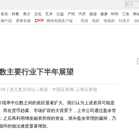
音乐
科教
青少
文化
艺术
公益
产经
汽车
旅游
健康
时尚
三农
商
直播中国
赛事直播
网络电视客户端
|
高清
电影
电视剧
纪录片
动
指数主要行业下半年展望
04 |
进入复兴论坛
| 来源：中国证券网-上海证券报
市现率中位数之间的差距显著扩大。我们认为上述差异可能是
。而在货币趋紧、市场扩容的大背景下，上市公司通过盈余管
；之后再利用增发融资所得的资金，填补盈余管理的漏洞，乃
循环的做法难度显著增加。