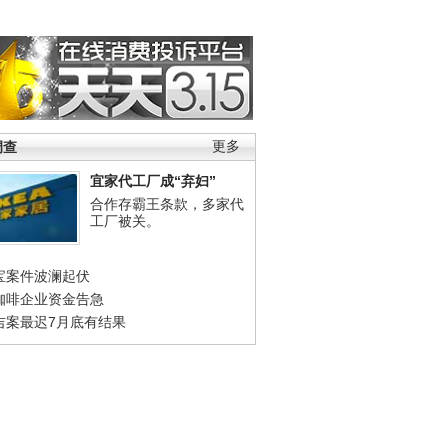
调查
更多
宜家代工厂成“弃妇”
合作存霸王条款，多家代
工厂被关。
宝案件波澜起伏
咖啡企业资金告急
吉案最迟7月底有结果