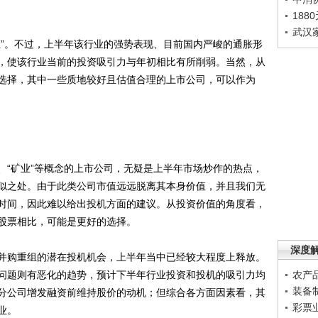
188
武汉
”。不过，上半年该行业的强势表现、目前国内严峻的通胀形
，使该行业当前的投资吸引力与年初相比有所削弱。当然，从
选择，其中一些质地较好且估值合理的上市公司，可以作为
“矿业”等概念的上市公司，无疑是上半年市场炒作的热点，
似之处。由于此类公司市值远远脱离其本身价值，并且我们无
时间，因此难以给出投机方面的建议。从投资价值的角度看，
股票相比，可能是更好的选择。
深度
购重组的潜在投机机会，上半年当中已经较大程度上释放。
问题则有恶化的趋势，预计下半年行业投资和投机的吸引力均
农产
装备
分公司增发融资前维持股价的动机；但综合各方面因素看，其
彩票
业。