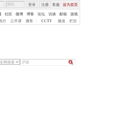
登录
注册
客服
设为首页
城
社区
微博
博客
论坛
访谈
邮箱
游戏
画片
公开课
播客
|
CCTV
频道
栏目