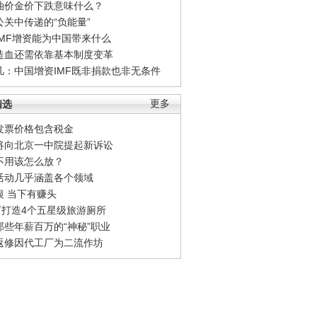
油价金价下跌意味什么？
公关中传递的“负能量”
IMF增资能为中国带来什么
造血还需依靠基本制度变革
凡：中国增资IMF既非捐款也非无条件
精选
更多
发票价格包含税金
将向北京一中院提起新诉讼
不用该怎么放？
活动几乎涵盖各个领域
银 当下有赚头
0万打造4个五星级旅游厕所
那些年薪百万的“神秘”职业
返修因代工厂为二流作坊