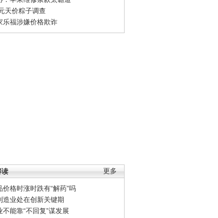
0元天价粽子调查
家乐福涉嫌价格欺诈
解读
更多
品价格时涨时跌有“解药”吗
制造业处在创新关键期
业不能靠“不回复”谋发展