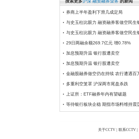
搜索更多
沪深
融资融券业务
的新闻
券商上半年盈利下滑几成定局
与史玉柱比眼力 融资融券客做空民生
与史玉柱比眼力 融资融券客做空民生
29日两融余额269.7亿元 增0.78%
加息预期升温 银行股遭卖空
加息预期升温 银行股遭卖空
金融股融券做空仍在持续 农行遭遇百
多重利空笼罩 沪深两市尾盘杀跌
上证所：ETF融券年内有望破题
等待银行板块企稳 期指市场料维持震
关于CCTV
|
联系CCTV
|