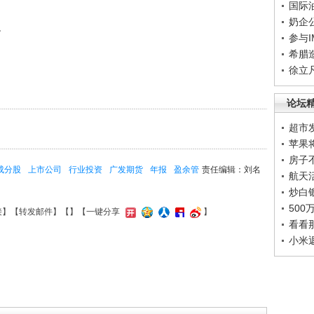
国际
奶企
。
参与
希腊
徐立
论坛
超市
苹果
房子
成分股
上市公司
行业投资
广发期货
年报
盈余管
责任编辑：刘名
航天
炒白
50
接
】【
转发邮件
】【
】
【一键分享
】
看看
小米