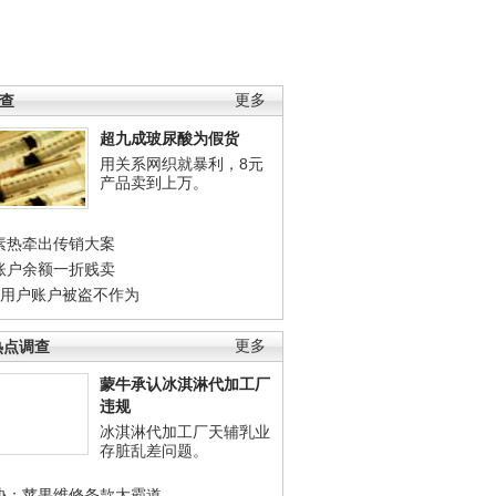
调查
更多
超九成玻尿酸为假货
用关系网织就暴利，8元
产品卖到上万。
素热牵出传销大案
账户余额一折贱卖
店用户账户被盗不作为
热点调查
更多
蒙牛承认冰淇淋代加工厂
违规
冰淇淋代加工厂天辅乳业
存脏乱差问题。
协：苹果维修条款太霸道