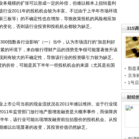
业务规模的扩张可以形成一定的补偿，但难以根本上扭转盈利
该行业2011年的投机机会较为丰富。不过由于上半年市场环境
新三板等）的不确定性也在增加，导致政策投机的风险相应加
的变化，否则该行业投资和投机机会都较为缺乏。
315
00指数各行业影响”（一）当中，认为市场流行的“加息利好
收紧的环境下，来自银行理财产品的强势竞争很可能显著推升该
现则有较大的不确定性，导致该行业的投资吸引力较为缺乏。
度的折价，可能是其下半年一些投机机会的来源（尤其是在国
胎盘
京东
1号
财经
市公司当前的现金流状况在2011年难以维持。迫于行业现
2011年监管部门放行地产股增发融资是大概率事件，而保障房
年下半年，该行业可能出现增发融资前拉抬股价的投机机会。从投
期难以出现显著的改变，其投资价值仍然缺乏。
中消