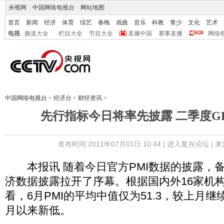
央视网
|
中国网络电视台
|
网站地图
首页
新闻
经济
体育
综艺
春晚
戏曲
音乐
科教
青少
文化
艺术
电视
频道大全
栏目大全
节目大全
直播中国
赛事直播
网络
中国网络电视台
>
经济台
>
财经资讯
>
先行指标今日将率先披露 二季度GDP
发布时间:2011年07月01日 10:44 |
进入复兴论坛
| 
本报讯 随着今日官方PMI数据的披露，
济数据披露拉开了序幕。根据国内外16家机
看，6月PMI的平均中值仅为51.3，较上月
月以来新低。