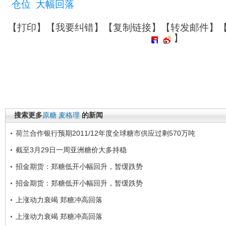
仓位
大幅回落
【
打印
】【
我要纠错
】【
复制链接
】【
转发邮件
】
】
搜索更多
原糖
麦格理
的新闻
荷兰合作银行预期2011/12年度全球糖市供应过剩570万吨
截至3月29日一周亚洲糖价大多持稳
招金期货：郑糖低开小幅回升，暂缓跌势
招金期货：郑糖低开小幅回升，暂缓跌势
上涨动力衰竭 郑糖冲高回落
上涨动力衰竭 郑糖冲高回落