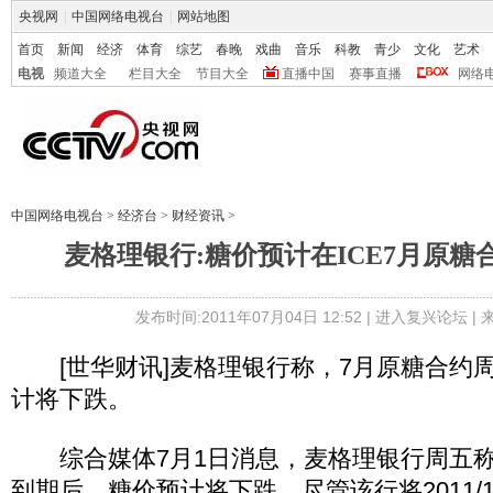
央视网
|
中国网络电视台
|
网站地图
首页
新闻
经济
体育
综艺
春晚
戏曲
音乐
科教
青少
文化
艺术
电视
频道大全
栏目大全
节目大全
直播中国
赛事直播
网络
中国网络电视台
>
经济台
>
财经资讯
>
麦格理银行:糖价预计在ICE7月原糖
发布时间:2011年07月04日 12:52 |
进入复兴论坛
|
[世华财讯]麦格理银行称，7月原糖合约
计将下跌。
综合媒体7月1日消息，麦格理银行周五称
到期后，糖价预计将下跌，尽管该行将2011/