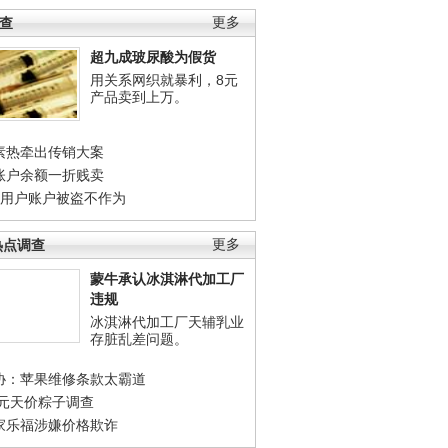
调查
更多
超九成玻尿酸为假货
用关系网织就暴利，8元
产品卖到上万。
素热牵出传销大案
账户余额一折贱卖
店用户账户被盗不作为
热点调查
更多
蒙牛承认冰淇淋代加工厂
违规
冰淇淋代加工厂天辅乳业
存脏乱差问题。
协：苹果维修条款太霸道
0元天价粽子调查
家乐福涉嫌价格欺诈