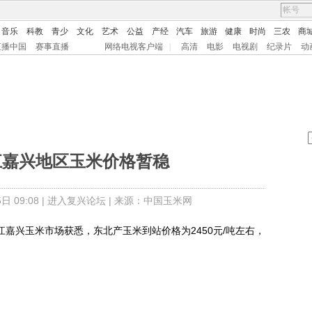
音乐
科教
青少
文化
艺术
公益
产经
汽车
旅游
健康
时尚
三农
商
直播中国
赛事直播
网络电视客户端
|
高清
电影
电视剧
纪录片
动
江嘉兴地区玉米价格暂稳
 09:08 |
进入复兴论坛
| 来源：中国玉米网
嘉兴玉米市场获悉，东北产玉米到站价格为2450元/吨左右，