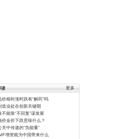
解读
更多
品价格时涨时跌有“解药”吗
制造业处在创新关键期
业不能靠“不回复”谋发展
油价金价下跌意味什么？
公关中传递的“负能量”
IMF增资能为中国带来什么