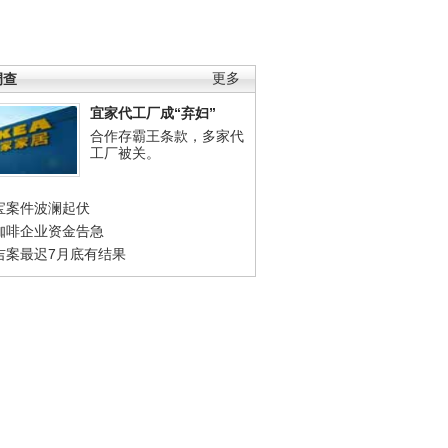
调查
更多
宜家代工厂成“弃妇”
合作存霸王条款，多家代
工厂被关。
宝案件波澜起伏
咖啡企业资金告急
吉案最迟7月底有结果