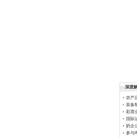
深度
农产
装备
彩票
国际
奶企
参与