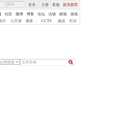
登录
注册
客服
设为首页
城
社区
微博
博客
论坛
访谈
邮箱
游戏
画片
公开课
播客
|
CCTV
频道
栏目