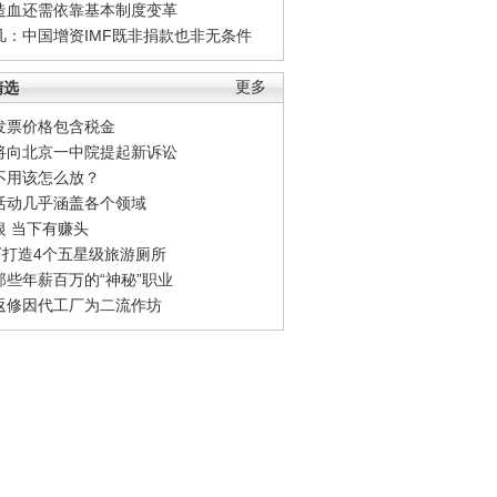
造血还需依靠基本制度变革
凡：中国增资IMF既非捐款也非无条件
精选
更多
发票价格包含税金
将向北京一中院提起新诉讼
不用该怎么放？
活动几乎涵盖各个领域
银 当下有赚头
0万打造4个五星级旅游厕所
那些年薪百万的“神秘”职业
返修因代工厂为二流作坊