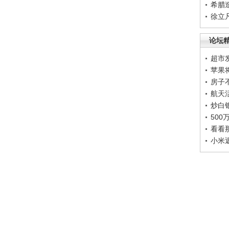
希腊
徐立
论坛
超市
苹果
房子
航天
炒白
50
看看
小米