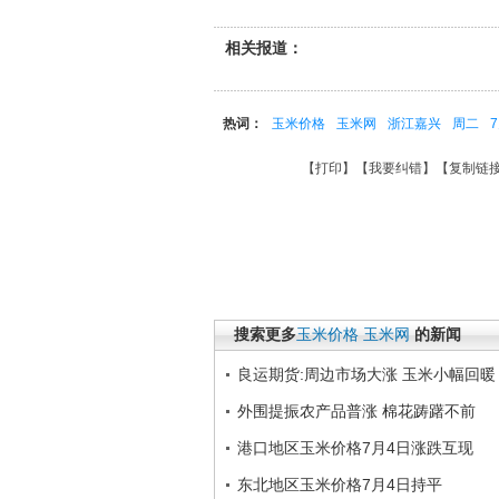
相关报道：
热词：
玉米价格
玉米网
浙江嘉兴
周二
【
打印
】【
我要纠错
】【
复制链
搜索更多
玉米价格
玉米网
的新闻
良运期货:周边市场大涨 玉米小幅回暖
外围提振农产品普涨 棉花踌躇不前
港口地区玉米价格7月4日涨跌互现
东北地区玉米价格7月4日持平