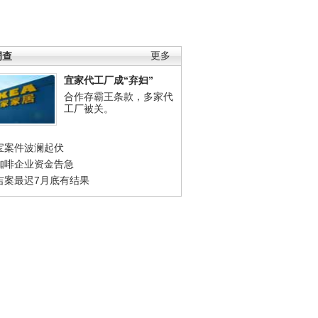
调查
更多
宜家代工厂成“弃妇”
合作存霸王条款，多家代
工厂被关。
宝案件波澜起伏
咖啡企业资金告急
吉案最迟7月底有结果