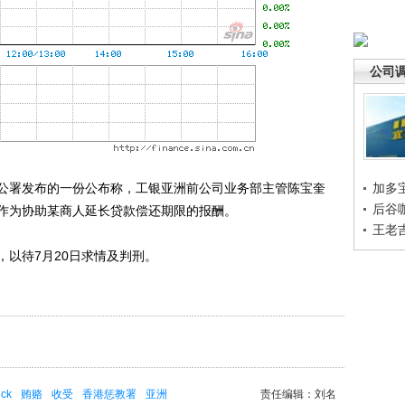
公司
公署发布的一份公布称，工银亚洲前公司业务部主管陈宝奎
加多
后谷
元贿赂，作为协助某商人延长贷款偿还期限的报酬。
王老
以待7月20日求情及判刑。
ick
贿赂
收受
香港惩教署
亚洲
责任编辑：刘名