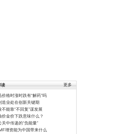
解读
更多
品价格时涨时跌有“解药”吗
制造业处在创新关键期
业不能靠“不回复”谋发展
油价金价下跌意味什么？
公关中传递的“负能量”
IMF增资能为中国带来什么