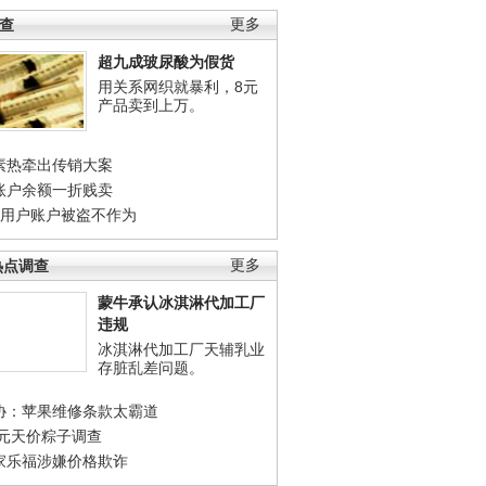
调查
更多
超九成玻尿酸为假货
用关系网织就暴利，8元
产品卖到上万。
素热牵出传销大案
账户余额一折贱卖
店用户账户被盗不作为
热点调查
更多
蒙牛承认冰淇淋代加工厂
违规
冰淇淋代加工厂天辅乳业
存脏乱差问题。
协：苹果维修条款太霸道
0元天价粽子调查
家乐福涉嫌价格欺诈