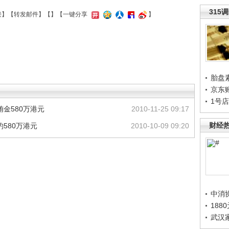
315
接
】【
转发邮件
】【
】
【一键分享
】
胎盘
京东
1号
金580万港元
2010-11-25 09:17
财经
580万港元
2010-10-09 09:20
中消
188
武汉