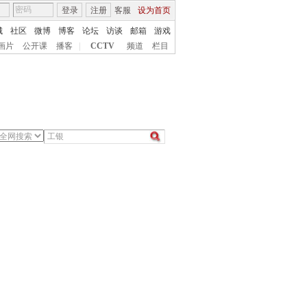
登录
注册
客服
设为首页
城
社区
微博
博客
论坛
访谈
邮箱
游戏
画片
公开课
播客
|
CCTV
频道
栏目