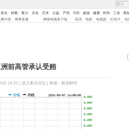
音乐
科教
青少
文化
艺术
公益
产经
汽车
旅游
健康
时尚
三农
商
直播中国
赛事直播
网络电视客户端
|
高清
电影
电视剧
纪录片
动
亚洲前高管承认受贿
日 14:31 |
进入复兴论坛
| 来源：新浪财经