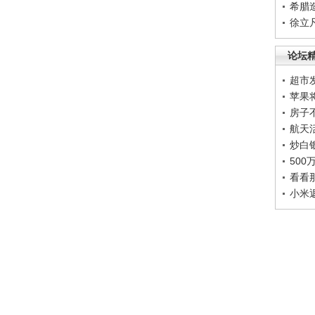
希腊
徐立
论坛
超市
苹果
房子
航天
炒白
50
看看
小米