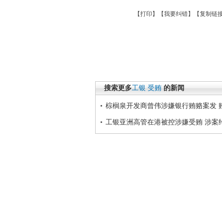
【
打印
】【
我要纠错
】【
复制链
搜索更多
工银
受贿
的新闻
棕榈泉开发商曾伟涉嫌银行贿赂案发 贿
工银亚洲高管在港被控涉嫌受贿 涉案约