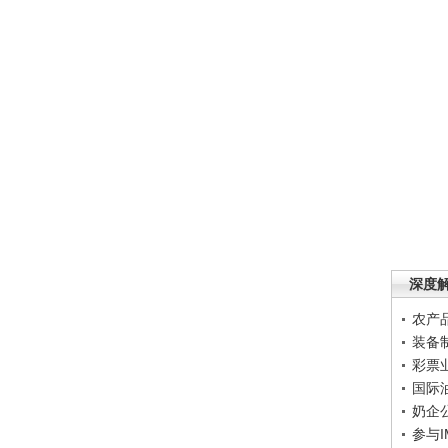
深度
农产
装备
彩票
国际
奶企
参与