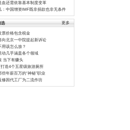
造血还需依靠基本制度变革
凡：中国增资IMF既非捐款也非无条件
精选
更多
发票价格包含税金
将向北京一中院提起新诉讼
不用该怎么放？
活动几乎涵盖各个领域
银 当下有赚头
0万打造4个五星级旅游厕所
那些年薪百万的“神秘”职业
返修因代工厂为二流作坊