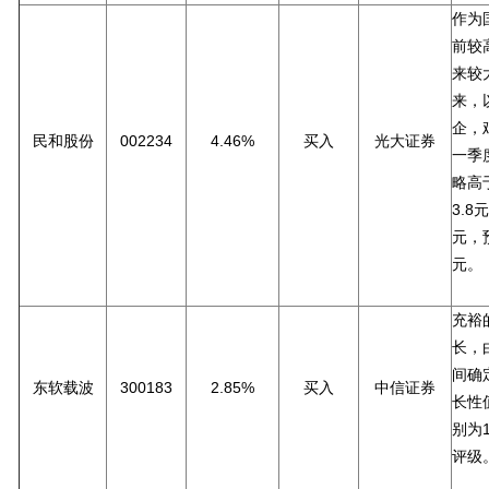
作为
前较
来较
来，
企，
民和股份
002234
4.46%
买入
光大证券
一季
略高
3.8
元，预
元。
充裕
长，
间确
东软载波
300183
2.85%
买入
中信证券
长性
别为1
评级