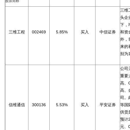
股票简称
三维
头企
下，
三维工程
002469
5.85%
买入
中信证券
和资
外，
来的看
别为
公司
重要
高、
高、
司。
信维通信
300136
5.53%
买入
平安证券
等国
供货
预计2
元、0