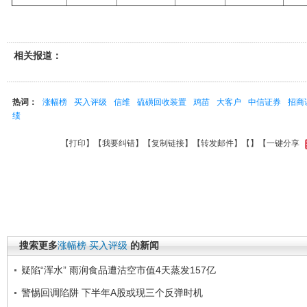
相关报道：
热词：
涨幅榜
买入评级
信维
硫磺回收装置
鸡苗
大客户
中信证券
招商
绩
【
打印
】【
我要纠错
】【
复制链接
】【
转发邮件
】【
】
【一键分享
搜索更多
涨幅榜
买入评级
的新闻
疑陷“浑水” 雨润食品遭沽空市值4天蒸发157亿
警惕回调陷阱 下半年A股或现三个反弹时机