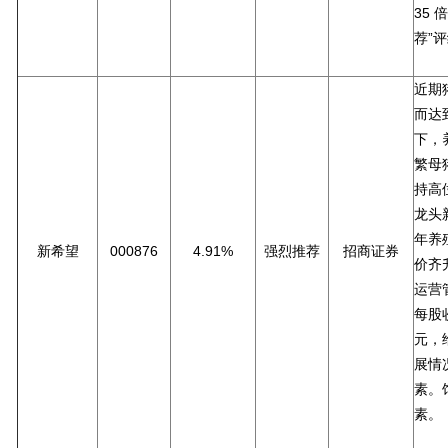
35 
荐”
近期
而达
下，
繁母
持高
龙头
年养
新希望
000876
4.91%
强烈推荐
招商证券
价齐
运营
每股收
元，
展情
素。
素。