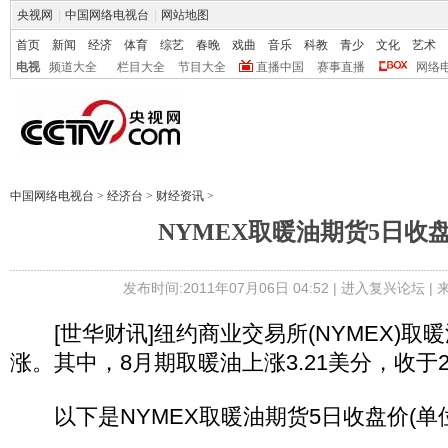
央视网
|
中国网络电视台
|
网站地图
首页
新闻
经济
体育
综艺
春晚
戏曲
音乐
科教
青少
文化
艺术
电视
频道大全
栏目大全
节目大全
直播中国
赛事直播
网络
中国网络电视台
>
经济台
>
财经资讯
>
NYMEX取暖油期货5日收
发布时间:2011年07月06日 04:52 |
进入复兴论坛
|
[世华财讯]纽约商业交易所(NYMEX)取
涨。其中，8月期取暖油上涨3.21美分，收于2.
以下是NYMEX取暖油期货5日收盘价(单位