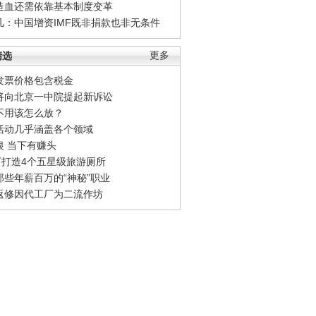
造血还需依靠基本制度变革
凡：中国增资IMF既非捐款也非无条件
精选
更多
发票价格包含税金
将向北京一中院提起新诉讼
不用该怎么放？
活动几乎涵盖各个领域
银 当下有赚头
0万打造4个五星级旅游厕所
那些年薪百万的“神秘”职业
返修因代工厂为二流作坊