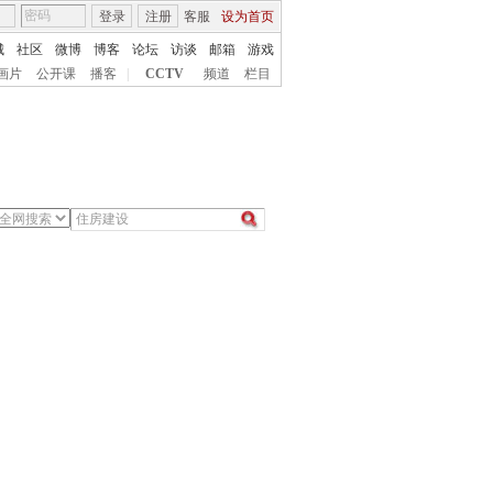
登录
注册
客服
设为首页
城
社区
微博
博客
论坛
访谈
邮箱
游戏
画片
公开课
播客
|
CCTV
频道
栏目