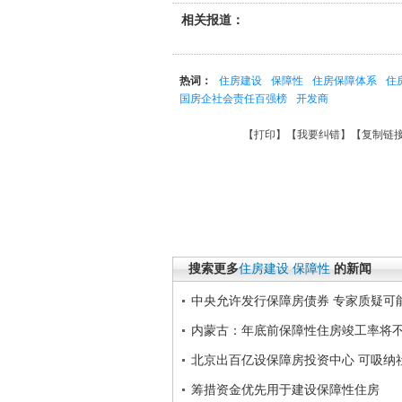
相关报道：
热词：
住房建设
保障性
住房保障体系
住
国房企社会责任百强榜
开发商
【
打印
】【
我要纠错
】【
复制链
搜索更多
住房建设
保障性
的新闻
中央允许发行保障房债券 专家质疑可
内蒙古：年底前保障性住房竣工率将不
北京出百亿设保障房投资中心 可吸纳
筹措资金优先用于建设保障性住房