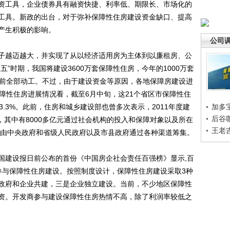
资工具，企业债券具有融资快捷、利率低、期限长、市场化的
工具。新政的出台，对于弥补保障性住房建设资金缺口、提高
产生积极的影响。
公司
越迈越大，并实现了从以经济适用房为主体到以廉租房、公
”时期，我国将建设3600万套保障性住房，今年的1000万套
底前全部动工。不过，由于建设资金等原因，各地保障房建设进
障性住房进展情况看，截至6月中旬，这21个省区市保障性住
33.3%。此前，住房和城乡建设部也曾多次表示，2011年度建
加多
后谷
元，其中有8000多亿元通过社会机构的投入和保障对象以及所在
王老
，将由中央政府和省级人民政府以及市县政府通过各种渠道筹集。
建设报日前公布的首份《中国房企社会责任百强榜》显示,百
间未参与保障性住房建设。按照制度设计，保障性住房建设采取3种
政府和企业共建，三是企业独立建设。当前，不少地区保障性
资。开发商参与建设保障性住房热情不高，除了利润率较低之