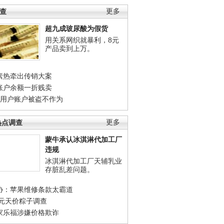
调查
更多
超九成玻尿酸为假货
用关系网织就暴利，8元
产品卖到上万。
素热牵出传销大案
账户余额一折贱卖
店用户账户被盗不作为
热点调查
更多
蒙牛承认冰淇淋代加工厂
违规
冰淇淋代加工厂天辅乳业
存脏乱差问题。
协：苹果维修条款太霸道
0元天价粽子调查
家乐福涉嫌价格欺诈