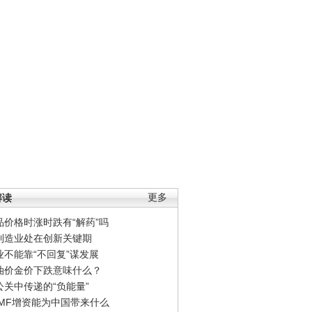
解读
更多
品价格时涨时跌有“解药”吗
制造业处在创新关键期
业不能靠“不回复”谋发展
油价金价下跌意味什么？
公关中传递的“负能量”
IMF增资能为中国带来什么