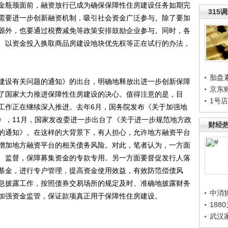
瓶颈面前，融资放行已成为确保保障性住房建设任务如期完
315
需要进一步创新融资机制，吸引社会资金广泛参与。除了要加
源外，也要通过税费减免等政策安排鼓励企业参与。同时，各
、以资金投入换取商品房建设地块优先权等正在试行的办法，
胎盘
设有关问题的通知》的出台，明确地释放出进一步创新保障
京东
了国家大力推进保障性住房建设的决心。值得注意的是，目
1号
工作正在继续深入推进。去年6月，国务院发布《关于加强地
》，11月，国家发改委进一步出台了《关于进一步规范地方政
财经
的通知》。在这样的大背景下，有人担心，允许地方融资平台
增加地方融资平台的相关债务风险。对此，笔者认为，一方面
、监督，保障募集资金的专款专用。另一方面要督促发行人落
基金，进行专户管理，提高资金使用效益，有效防范偿债风
息披露工作，按照债券交易场所的规定及时、准确地披露财务
中消
加强资金监管，保证款项真正用于保障性住房建设。
188
武汉