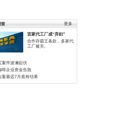
调查
更多
宜家代工厂成“弃妇”
合作存霸王条款，多家代
工厂被关。
宝案件波澜起伏
咖啡企业资金告急
吉案最迟7月底有结果