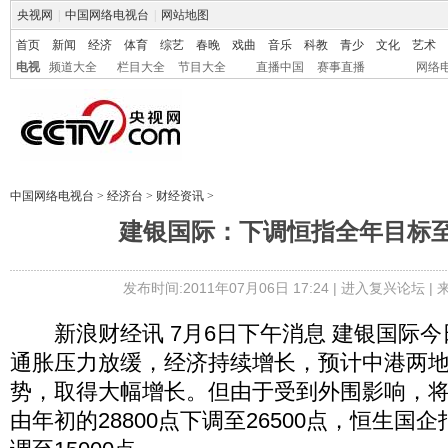
央视网
|
中国网络电视台
|
网站地图
首页
新闻
经济
体育
综艺
春晚
戏曲
音乐
科教
青少
文化
艺术
电视
频道大全
栏目大全
节目大全
直播中国
赛事直播
网络
中国网络电视台
>
经济台
>
财经资讯
>
建银国际：下调恒指全年目标至2
发布时间:2011年07月06日 17:24 |
进入复兴论坛
|
新浪财经讯 7月6日下午消息 建银国际今
通胀压力放缓，经济持续增长，预计中港两
势，取得大幅增长。但由于受到外围影响，
由年初的28800点下调至26500点，恒生国企