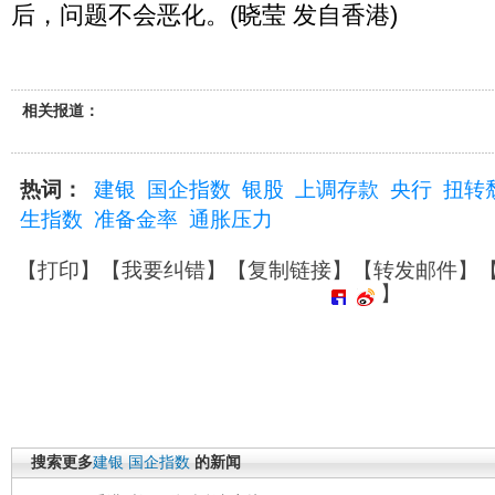
后，问题不会恶化。(晓莹 发自香港)
相关报道：
热词：
建银
国企指数
银股
上调存款
央行
扭转
生指数
准备金率
通胀压力
【
打印
】【
我要纠错
】【
复制链接
】【
转发邮件
】
】
搜索更多
建银
国企指数
的新闻