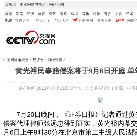
央视网
|
中国网络电视台
|
网站地图
首页
新闻
经济
体育
综艺
春晚
戏曲
音乐
科教
青少
文化
艺术
电视
频道大全
栏目大全
节目大全
直播中国
赛事直播
网络
中国网络电视台
>
经济台
>
财经资讯
>
黄光裕民事赔偿案将于9月6日开庭 
发布时间:2011年07月21日 07:40 |
进入复兴论坛
| 来源：中
7月20日晚间，《证券日报》记者通过黄
偿案代理律师张远忠得到证实，黄光裕内幕交
月6日上午9时30分在北京市第二中级人民法