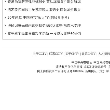
香港高院解除杜鹃强制令 黄杜冻结资产部分解冻
周末要闻回顾：多城市祭出限购令 国际油价破百
20年跨越 中国股市“长大”了(附珍贵图片)
股民因黄光裕内幕交易受损起诉索赔 法院已受理
黄光裕案民事索赔程序启动 一投资人索赔60余万
关于CCTV
|
联系CCTV
|
关于CNTV
|
联系CNTV
|
人才招聘
中国中央电视台 中国网络电
违法和不良信息举报
京ICP证060535号
网上传播视听节目许可证号 0102004
新出网证（京）字0