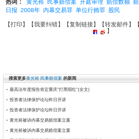
热词：
黄光裕
民事赔偿案
开庭审理
赔偿数额
赔
日报
2008年
内幕交易罪
单位行贿罪
股民
【
打印
】【
我要纠错
】【
复制链接
】【
转发邮件
】
】
搜索更多
黄光裕
民事赔偿案
的新闻
最高法年度报告肯定重庆“打黑唱红”(全文)
投资者法律保护论坛昨日开讲
投资者法律保护论坛昨日开讲
黄光裕被诉内幕交易赔偿案立案
黄光裕被诉内幕交易赔偿案立案