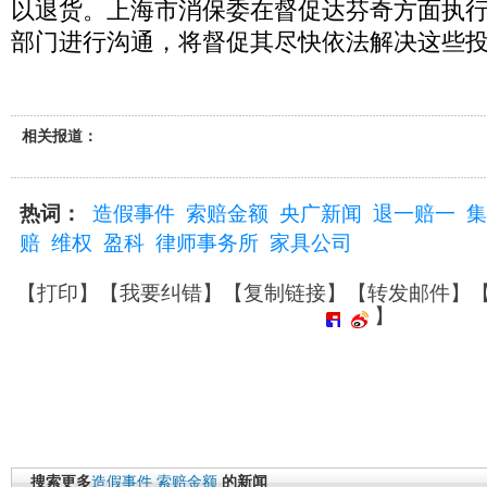
以退货。上海市消保委在督促达芬奇方面执
部门进行沟通，将督促其尽快依法解决这些
相关报道：
热词：
造假事件
索赔金额
央广新闻
退一赔一
集
赔
维权
盈科
律师事务所
家具公司
【
打印
】【
我要纠错
】【
复制链接
】【
转发邮件
】
】
搜索更多
造假事件
索赔金额
的新闻