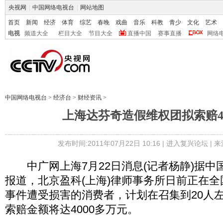
央视网
|
中国网络电视台
|
网站地图
首页
新闻
经济
体育
综艺
春晚
戏曲
音乐
科教
青少
文化
艺术
电视
频道大全
栏目大全
节目大全
直播中国
赛事直播
网络
中国网络电视台
>
经济台
>
财经资讯
>
上海达芬奇造假维权团拟索赔40
发布时间:2011年07月22日 10:16 |
进入复兴论坛
| 
中广网上海7月22日消息(记者杨静)据中
报道，北京盈科(上海)律师事务所日前正在
事件遭受损害的消费者，计划在召集到20人
索赔金额将达4000多万元。