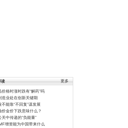
解读
更多
品价格时涨时跌有“解药”吗
制造业处在创新关键期
业不能靠“不回复”谋发展
油价金价下跌意味什么？
公关中传递的“负能量”
IMF增资能为中国带来什么