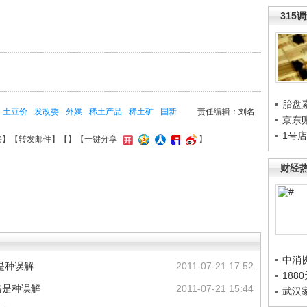
315
胎盘
土豆价
发改委
外媒
稀土产品
稀土矿
国新
责任编辑：刘名
京东
1号
接
】【
转发邮件
】【
】
【一键分享
】
财经
中消
是种误解
2011-07-21 17:52
188
格是种误解
2011-07-21 15:44
武汉