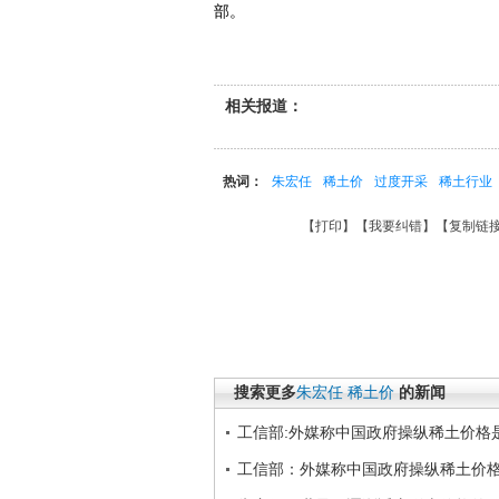
部。
相关报道：
热词：
朱宏任
稀土价
过度开采
稀土行业
【
打印
】【
我要纠错
】【
复制链
搜索更多
朱宏任
稀土价
的新闻
工信部:外媒称中国政府操纵稀土价格
工信部：外媒称中国政府操纵稀土价