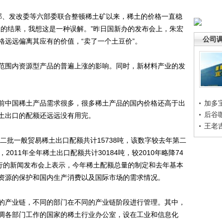
、发改委等六部委联合整顿稀土矿以来，稀土的价格一直稳
纵的结果，我想这是一种误解。”昨日国新办的发布会上，朱宏
公司
格远远偏离其应有的价值，“卖了一个土豆价”。
围内资源型产品的普遍上涨的影响。同时，新材料产业的发
中国稀土产品需求很多，很多稀土产品的国内价格还高于出
加多
后谷
土出口的配额还远远没有用完。
王老
批一般贸易稀土出口配额共计15738吨，该数字较去年第二
，2011年全年稀土出口配额共计30184吨，较2010年略降74
举行的新闻发布会上表示，今年稀土配额总量的制定和去年基本
资源的保护和国内生产消费以及国际市场的需求情况。
产业链，不同的部门在不同的产业链阶段进行管理。其中，
调各部门工作的国家的稀土行业办公室，设在工业和信息化