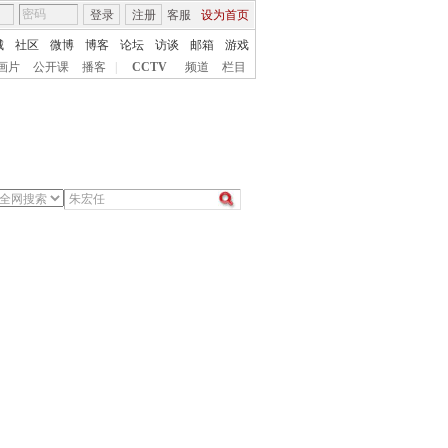
登录
注册
客服
设为首页
城
社区
微博
博客
论坛
访谈
邮箱
游戏
画片
公开课
播客
|
CCTV
频道
栏目