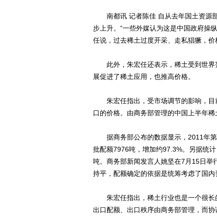
南都讯 记者陈佳 自从去年国土资源部
步上升。“一些外媒认为这是中国政府操
任说，过去稀土过度开采、走私猖獗，价
此外，朱宏任还表示，稀土受到世界范
展促进了稀土应用，也推高价格。
朱宏任指出，受市场调节的影响，目前
口的价格。由商务部管理的中国上半年稀
据商务部公布的数据显示，2011年第二
批配额7976吨，增加约97.3%。另据统计
吨。商务部新闻发言人姚坚在7月15日
持平，配额确定的依据是统筹考虑了国内
朱宏任指出，稀土行业也是一个很长的
出口配额、出口秩序由商务部管理，而协