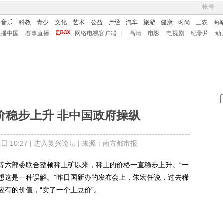
音乐
科教
青少
文化
艺术
公益
产经
汽车
旅游
健康
时尚
三农
商
直播中国
赛事直播
网络电视客户端
|
高清
电影
电视剧
纪录片
动
价稳步上升 非中国政府操纵
 10:27 |
进入复兴论坛
| 来源：南方都市报
六部委联合整顿稀土矿以来，稀土的价格一直稳步上升。“一
想这是一种误解。”昨日国新办的发布会上，朱宏任说，过去稀
有的价值，“卖了一个土豆价”。