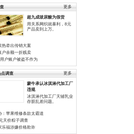
调查
更多
超九成玻尿酸为假货
用关系网织就暴利，8元
产品卖到上万。
素热牵出传销大案
账户余额一折贱卖
店用户账户被盗不作为
热点调查
更多
蒙牛承认冰淇淋代加工厂
违规
冰淇淋代加工厂天辅乳业
存脏乱差问题。
协：苹果维修条款太霸道
0元天价粽子调查
家乐福涉嫌价格欺诈