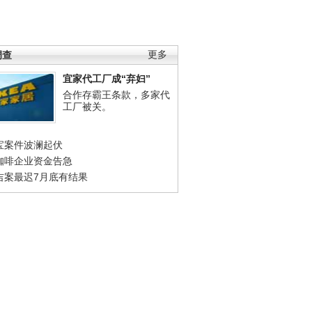
调查
更多
宜家代工厂成“弃妇”
合作存霸王条款，多家代
工厂被关。
宝案件波澜起伏
咖啡企业资金告急
吉案最迟7月底有结果