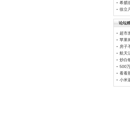
希腊
徐立
论坛
超市
苹果
房子
航天
炒白
50
看看
小米