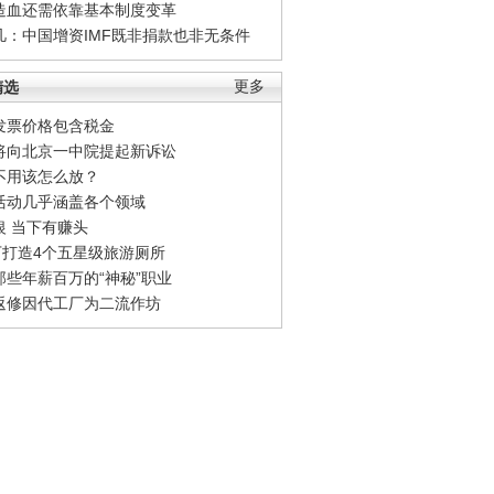
造血还需依靠基本制度变革
凡：中国增资IMF既非捐款也非无条件
精选
更多
发票价格包含税金
将向北京一中院提起新诉讼
不用该怎么放？
活动几乎涵盖各个领域
银 当下有赚头
0万打造4个五星级旅游厕所
那些年薪百万的“神秘”职业
返修因代工厂为二流作坊