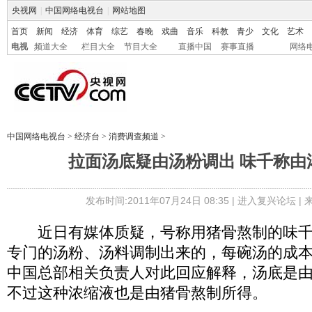
央视网
|
中国网络电视台
|
网站地图
首页
新闻
经济
体育
综艺
春晚
戏曲
音乐
科教
青少
文化
艺术
电视
频道大全
栏目大全
节目大全
直播中国
赛事直播
网络
中国网络电视台
>
经济台
>
消费调查频道
>
拉面汤底疑由汤粉调出 味千称由
发布时间:2011年07月24日 08:35 |
进入复兴论坛
|
近日有媒体质疑，号称用猪骨熬制的味千
专门的汤粉、汤料调制出来的，每碗汤的成
中国总部相关负责人对此回应解释，汤底是
不过这种浓缩液也是由猪骨熬制所得。