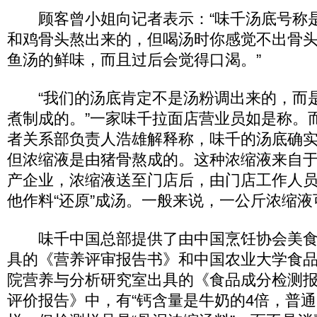
顾客曾小姐向记者表示：“味千汤底号称
和鸡骨头熬出来的，但喝汤时你感觉不出骨
鱼汤的鲜味，而且过后会觉得口渴。”
“我们的汤底肯定不是汤粉调出来的，而是
煮制成的。”一家味千拉面店营业员如是称。
者关系部负责人浩雄解释称，味千的汤底确
但浓缩液是由猪骨熬成的。这种浓缩液来自
产企业，浓缩液送至门店后，由门店工作人
他作料“还原”成汤。一般来说，一公斤浓缩液可
味千中国总部提供了由中国烹饪协会美食
具的《营养评审报告书》和中国农业大学食
院营养与分析研究室出具的《食品成分检测
评价报告》中，有“钙含量是牛奶的4倍，普通