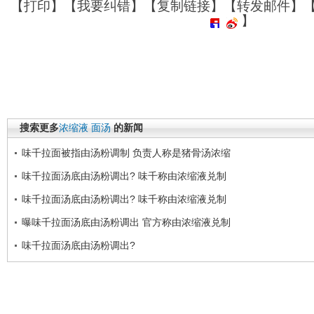
【
打印
】【
我要纠错
】【
复制链接
】【
转发邮件
】
】
搜索更多
浓缩液
面汤
的新闻
味千拉面被指由汤粉调制 负责人称是猪骨汤浓缩
味千拉面汤底由汤粉调出? 味千称由浓缩液兑制
味千拉面汤底由汤粉调出? 味千称由浓缩液兑制
曝味千拉面汤底由汤粉调出 官方称由浓缩液兑制
味千拉面汤底由汤粉调出?