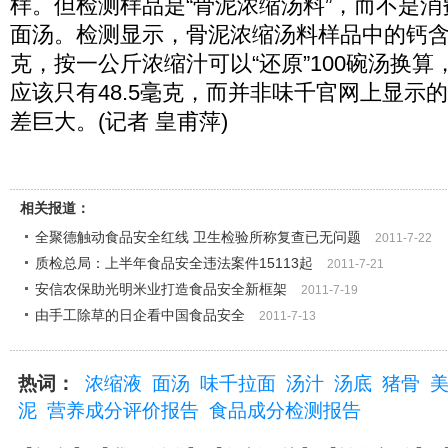
样。但检测样品是“骨泥浓缩汤料”，而不是
面汤。检测显示，骨泥浓缩汤料样品中的钙含量为
克，按一公斤浓缩汁可以“还原”100碗汤换
应该只有48.5毫克，而并非味千官网上显示的
差巨大。(记者 皇甫萍)
相关报道：
全聚德触动食品安全红线 卫生检验所称复查已无问题
2011-7-22
质检总局：上半年食品安全违法案件15113起
2011-7-21
安信农保助光明米业打造食品安全新框架
2011-7-19
由手工除草的日企看中国食品安全
2011-7-13
热词：
浓缩液
面汤
味千拉面
汤汁
汤底
猪骨
泥
营养成分评价报告
食品成分检测报告