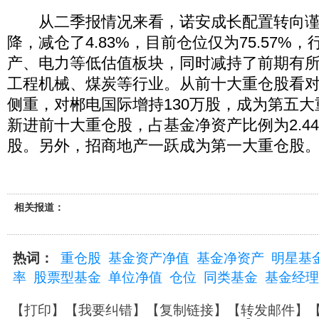
从二季报情况来看，诺安成长配置转向谨
降，减仓了4.83%，目前仓位仅为75.57%
产、电力等低估值板块，同时减持了前期有
工程机械、煤炭等行业。从前十大重仓股看
侧重，对郴电国际增持130万股，成为第五
新进前十大重仓股，占基金净资产比例为2.4
股。另外，招商地产一跃成为第一大重仓股
相关报道：
热词：
重仓股
基金资产净值
基金净资产
明星基
率
股票型基金
单位净值
仓位
同类基金
基金经理
【
打印
】【
我要纠错
】【
复制链接
】【
转发邮件
】