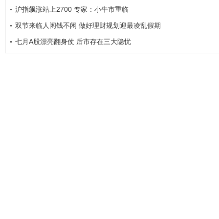
沪指飙涨站上2700 专家：小牛市重临
双节来临人闲钱不闲 做好理财规划迎最凌乱假期
七月A股漂亮翻身仗 后市存在三大隐忧