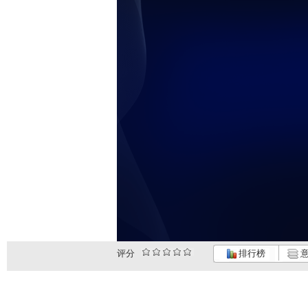
评分
排行榜
意