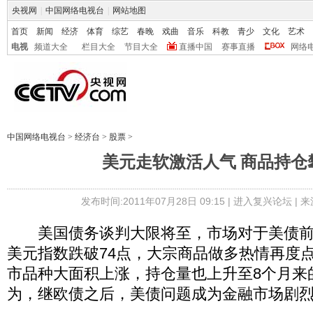
央视网
|
中国网络电视台
|
网站地图
首页
新闻
经济
体育
综艺
春晚
戏曲
音乐
科教
青少
文化
艺术
电视
频道大全
栏目大全
节目大全
直播中国
赛事直播
网络
中国网络电视台
>
经济台
>
股票
>
美元走软激活人气 商品持仓
发布时间:2011年07月28日 09:15 |
进入复兴论坛
| 
美国债务谈判大限将至，市场对于美债前
美元指数跌破74点，大宗商品做多热情再度
市品种大面积上涨，持仓量也上升至8个月来
为，继欧债之后，美债问题成为金融市场剧