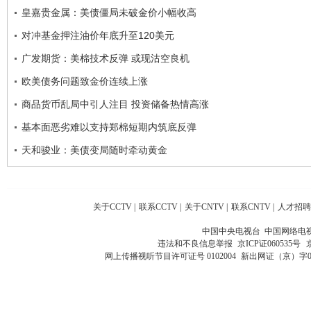
皇嘉贵金属：美债僵局未破金价小幅收高
对冲基金押注油价年底升至120美元
广发期货：美棉技术反弹 或现沽空良机
欧美债务问题致金价连续上涨
商品货币乱局中引人注目 投资储备热情高涨
基本面恶劣难以支持郑棉短期内筑底反弹
天和骏业：美债变局随时牵动黄金
关于CCTV
|
联系CCTV
|
关于CNTV
|
联系CNTV
|
人才招聘
中国中央电视台 中国网络电
违法和不良信息举报
京ICP证060535号
网上传播视听节目许可证号 0102004
新出网证（京）字0