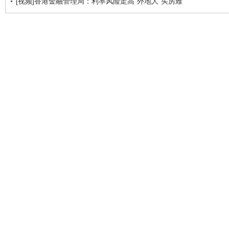
[视频]香港金融管理局：利率风险走高“外地人”买房难