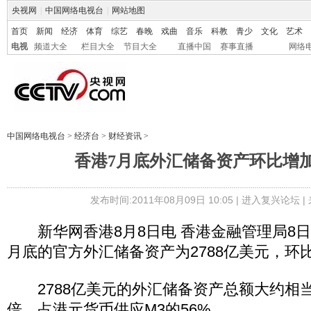
央视网
|
中国网络电视台
|
网站地图
首页
新闻
经济
体育
综艺
春晚
戏曲
音乐
科教
青少
文化
艺术
电视
频道大全
栏目大全
节目大全
直播中国
赛事直播
网络
中国网络电视台
>
经济台
>
财经资讯
>
香港7月底外汇储备资产环比增加
发布时间:2011年08月09日 10:05 |
进入复兴论坛
|
新华网香港8月8日电 香港金融管理局8日公
月底的官方外汇储备资产为2788亿美元，环
2788亿美元的外汇储备资产总额大约相当
倍，占港元货币供应M3的56%。