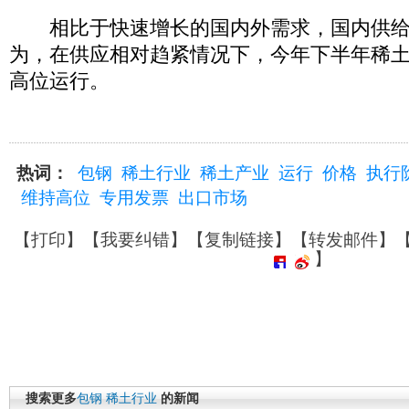
相比于快速增长的国内外需求，国内供给
为，在供应相对趋紧情况下，今年下半年稀
高位运行。
热词：
包钢
稀土行业
稀土产业
运行
价格
执行
维持高位
专用发票
出口市场
【
打印
】【
我要纠错
】【
复制链接
】【
转发邮件
】
】
搜索更多
包钢
稀土行业
的新闻