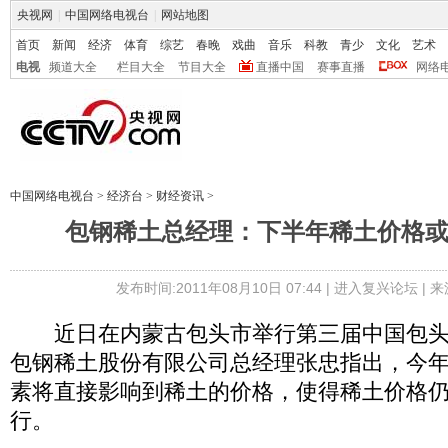
央视网
|
中国网络电视台
|
网站地图
首页
新闻
经济
体育
综艺
春晚
戏曲
音乐
科教
青少
文化
艺术
电视
频道大全
栏目大全
节目大全
直播中国
赛事直播
网络
中国网络电视台
>
经济台
>
财经资讯
>
包钢稀土总经理：下半年稀土价格
发布时间:2011年08月10日 07:44 |
进入复兴论坛
| 
近日在内蒙古包头市举行第三届中国包头
包钢稀土股份有限公司总经理张忠指出，今
素将直接影响到稀土的价格，使得稀土价格
行。