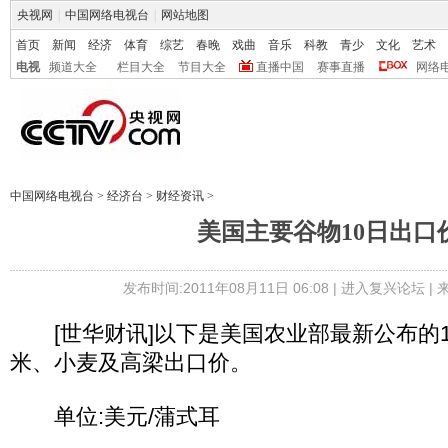
央视网
|
中国网络电视台
|
网站地图
首页
新闻
经济
体育
综艺
春晚
戏曲
音乐
科教
青少
文化
艺术
电视
频道大全
栏目大全
节目大全
直播中国
赛事直播
网络
中国网络电视台
>
经济台
>
财经资讯
>
美国主要谷物10日出口
发布时间:2011年08月11日 06:08 |
进入复兴论坛
|
[世华财讯]以下是美国农业部最新公布的1
米、小麦及高梁出口价。
单位:美元/蒲式耳