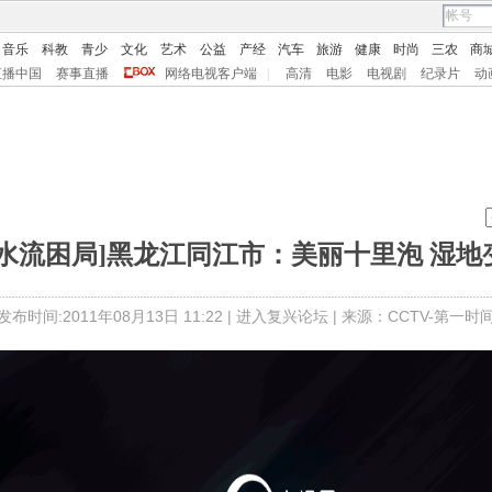
音乐
科教
青少
文化
艺术
公益
产经
汽车
旅游
健康
时尚
三农
商
直播中国
赛事直播
网络电视客户端
|
高清
电影
电视剧
纪录片
动
焦水流困局]黑龙江同江市：美丽十里泡 湿地
发布时间:2011年08月13日 11:22 |
进入复兴论坛
| 来源：CCTV-第一时