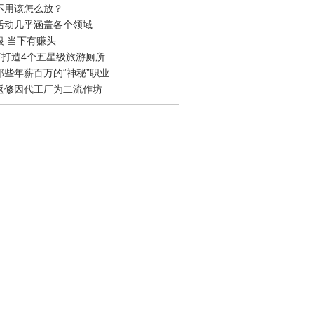
不用该怎么放？
活动几乎涵盖各个领域
银 当下有赚头
0万打造4个五星级旅游厕所
那些年薪百万的“神秘”职业
返修因代工厂为二流作坊