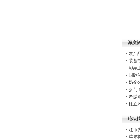
深度
农产
装备
彩票
国际
奶企
参与
希腊
徐立
论坛
超市
苹果