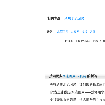
相关专题：
聚焦水流困局
热词：
水流困局
央视网
视频
点播
【
打印
】【
我要纠错
】【
复制链
搜索更多
水流困局
央视网
的新闻
央视聚集水流困局：如何破解耗水黑
[消费主张]聚焦水流困局——洗浴用水的
央视聚集水流困局：洗浴场所用之水