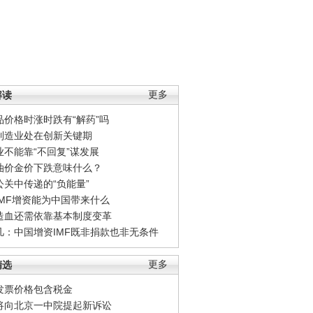
解读
更多
品价格时涨时跌有“解药”吗
制造业处在创新关键期
业不能靠“不回复”谋发展
油价金价下跌意味什么？
公关中传递的“负能量”
IMF增资能为中国带来什么
造血还需依靠基本制度变革
凡：中国增资IMF既非捐款也非无条件
精选
更多
发票价格包含税金
将向北京一中院提起新诉讼