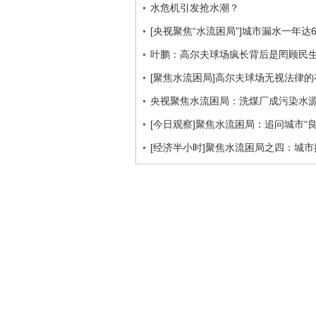
水危机引发抢水潮？
[央视聚焦“水流困局”]城市漏水一年达
叶鹏：高尔夫球场疯长背后是罔顾民
[聚焦水流困局]高尔夫球场无视法律的
央视聚焦水流困局：洗煤厂成污染水
[今日观察]聚焦水流困局：追问城市“良心”(
[经济半小时]聚焦水流困局之四：城市排涝