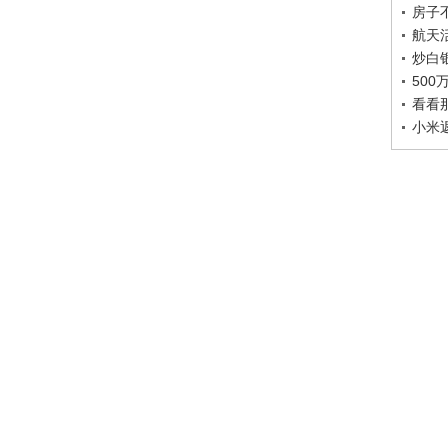
房子
航天
炒白
50
看看
小米