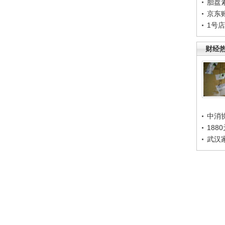
胎盘
京东
1号
财经
中消
188
武汉