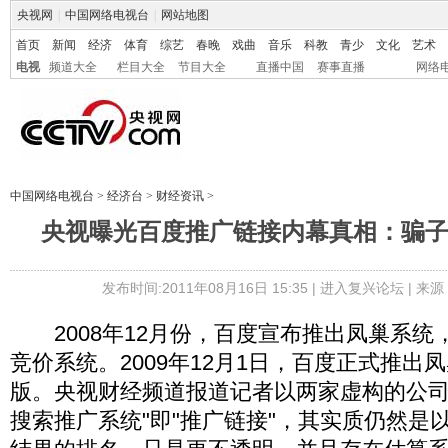
央视网
|
中国网络电视台
|
网站地图
首页
新闻
经济
体育
综艺
春晚
戏曲
音乐
科教
青少
文化
艺术
电视
频道大全
栏目大全
节目大全
直播中国
赛事直播
网络
中国网络电视台
>
经济台
>
财经资讯
>
央视曝光百度推广链接内幕真相：骗
发布时间:2011年08月16日 15:35 |
进入复兴论坛
| 来
2008年12月份，百度宣布推出凤巢系统
竞价系统。2009年12月1日，百度正式推出
版。央视财经频道报道记者以两家虚构的公司
搜索推广系统"即"推广链接"，其实质仍然是