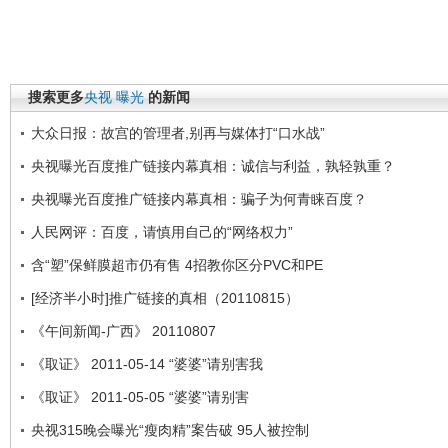
搜索更多
央视
曝光
的新闻
大众日报：故宫的管理者,别再与媒体打“口水战”
央视曝光百度推广链接内幕真相：诚信与利益，孰轻孰重？
央视曝光百度推广链接内幕真相：骗子为何青睐百度？
人民网评：百度，请慎用自己的“网络权力”
含“塑”保鲜膜超市仍有售 4招教你区分PVC和PE
[经济半小时]推广链接的真相（20110815）
《午间新闻-广西》 20110807
《取证》 2011-05-14 “婆婆”请别害我
《取证》 2011-05-05 “婆婆”请别害
央视315晚会曝光“瘦肉精”案告破 95人被控制