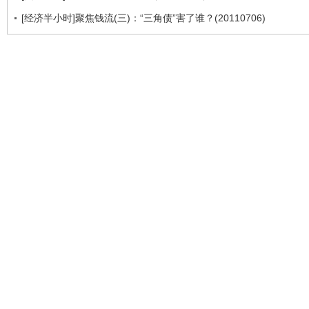
[经济半小时]聚焦钱流(三)：“三角债”害了谁？(20110706)