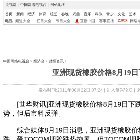
央视网
|
中国网络电视台
|
网站地图
首页
新闻
经济
体育
综艺
春晚
戏曲
音乐
科教
青少
文化
艺术
电视
频道大全
栏目大全
节目大全
直播中国
赛事直播
网络
中国网络电视台
>
经济台
>
财经资讯
>
亚洲现货橡胶价格8月19日
发布时间:2011年08月22日 07:24 |
进入复兴论坛
|
[世华财讯]亚洲现货橡胶价格8月19日下
势，但后市料反弹。
综合媒体8月19日消息，亚洲现货橡胶价格周
跌，受TOCOM期胶跌势拖累，但TOCOM