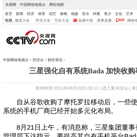
央视网
|
中国网络电视台
|
网站地图
首页
新闻
经济
体育
综艺
春晚
戏曲
音乐
科教
青少
文化
艺术
电视
频道大全
栏目大全
节目大全
直播中国
赛事直播
网络
中国网络电视台
>
经济台
>
财经资讯
>
三星强化自有系统Bada 加快收
发布时间:2011年08月22日 09:11 |
进入复兴论坛
| 
自从谷歌收购了摩托罗拉移动后，一些使用安卓
系统的手机厂商已经开始多元化布局。
8月21日上午，有消息称，三星集团董事
管理层下达指示，要提高其自有手机平台Bad