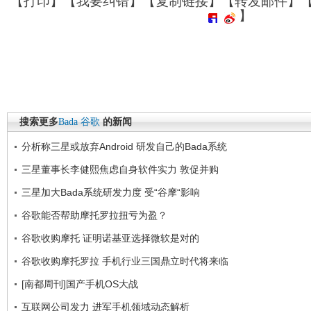
【
打印
】【
我要纠错
】【
复制链接
】【
转发邮件
】
】
搜索更多
Bada
谷歌
的新闻
分析称三星或放弃Android 研发自己的Bada系统
三星董事长李健熙焦虑自身软件实力 敦促并购
三星加大Bada系统研发力度 受“谷摩“影响
谷歌能否帮助摩托罗拉扭亏为盈？
谷歌收购摩托 证明诺基亚选择微软是对的
谷歌收购摩托罗拉 手机行业三国鼎立时代将来临
[南都周刊]国产手机OS大战
互联网公司发力 进军手机领域动态解析