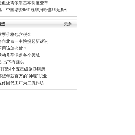
造血还需依靠基本制度变革
凡：中国增资IMF既非捐款也非无条件
精选
更多
发票价格包含税金
将向北京一中院提起新诉讼
不用该怎么放？
活动几乎涵盖各个领域
银 当下有赚头
0万打造4个五星级旅游厕所
那些年薪百万的“神秘”职业
返修因代工厂为二流作坊