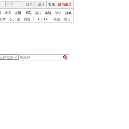
登录
注册
客服
设为首页
城
社区
微博
博客
论坛
访谈
邮箱
游戏
画片
公开课
播客
|
CCTV
频道
栏目