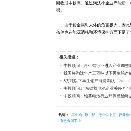
回收成本较高。通过淘汰小企业产能后，
强。
由于铅金属对人体的危害极大，因此铅
条件也在能源消耗和环境保护方面下足了
相关报道：
中投顾问：再生铅行业进入产业调整
我国将淘汰年产三万吨以下再生铅产
3万吨以下再生铅产能将淘汰
2011-8
中投顾问:广东铅蓄电池企业关停 行
中投顾问：铅蓄电池行业环保整治释
热词：
再生铅
原生铅
行业集中度
行业整
有色金属工业