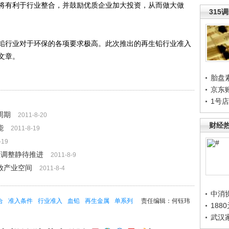
将有利于行业整合，并鼓励优质企业加大投资，从而做大做
315
行业对于环保的各项要求极高。此次推出的再生铅行业准入
文章。
胎盘
京东
1号
周期
2011-8-20
财经
能
2011-8-19
-19
业调整静待推进
2011-8-9
放产业空间
2011-8-4
中消
合
准入条件
行业准入
血铅
再生金属
单系列
责任编辑：何钰玮
188
武汉