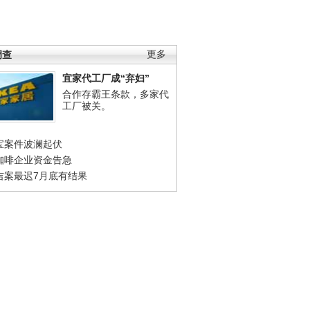
调查
更多
宜家代工厂成“弃妇”
合作存霸王条款，多家代
工厂被关。
宝案件波澜起伏
咖啡企业资金告急
吉案最迟7月底有结果