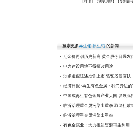
【
打印
】【
我要纠错
】【
复制链
搜索更多
再生铅
原生铅
的新闻
期金价再创历史新高 黄金股今日爆发
电力建设用地不得擅改用途
涉嫌虚假陈述欺诈上市 骆驼股份否认
经济日报 :再生有色金属：我们身边的
中国成再生有色金属产业大国 发展亟
临沂治理重金属污染出重拳 取缔粗放
临沂治理重金属污染出重拳
有色金属业：大力推进资源再生利用