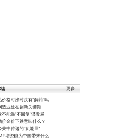
解读
更多
品价格时涨时跌有“解药”吗
制造业处在创新关键期
业不能靠“不回复”谋发展
油价金价下跌意味什么？
公关中传递的“负能量”
IMF增资能为中国带来什么