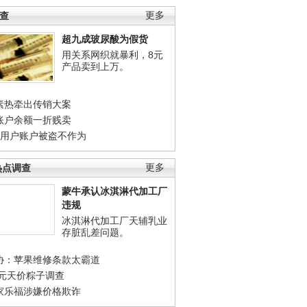
调查
更多
超九成玻尿酸为假货
用关系网织就暴利，8元
产品卖到上万。
素热牵出传销大案
账户余额一折贱卖
店用户账户被盗不作为
热点调查
更多
蒙牛承认冰淇淋代加工厂
违规
冰淇淋代加工厂天辅乳业
存脏乱差问题。
协：苹果维修条款太霸道
0元天价粽子调查
家乐福涉嫌价格欺诈