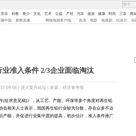
音乐
科教
青少
文化
艺术
公益
产经
汽车
旅游
健康
时尚
三农
商
直播中国
赛事直播
网络电视客户端
|
高清
电影
电视剧
纪录片
动
业准入条件 2/3企业面临淘汰
 09:56 |
进入复兴论坛
| 来源：经济参考报
(征求意见稿)》，从工艺、产能、环保等多个角度对再生铅
协会相关人士表示，我国再生铅行业较为分散，存在众多不达
后产能，并促进行业集中度的提高，初步估计，准入条件推广