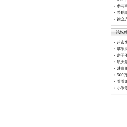
参与
希腊
徐立
论坛
超市
苹果
房子
航天
炒白
50
看看
小米