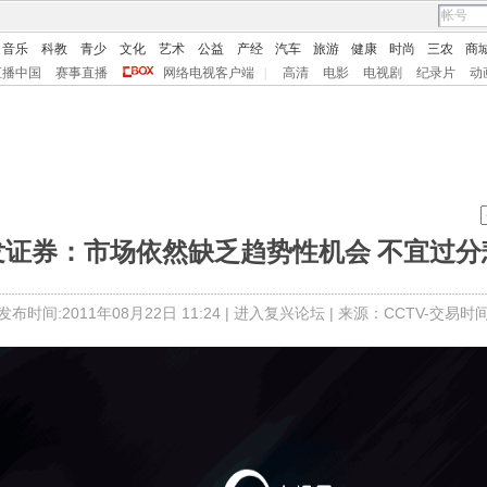
音乐
科教
青少
文化
艺术
公益
产经
汽车
旅游
健康
时尚
三农
商
直播中国
赛事直播
网络电视客户端
|
高清
电影
电视剧
纪录片
动
发证券：市场依然缺乏趋势性机会 不宜过分
发布时间:2011年08月22日 11:24 |
进入复兴论坛
| 来源：CCTV-交易时