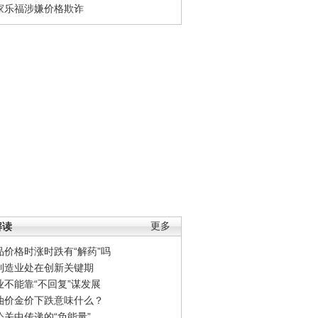
家乐福涉嫌价格欺诈
解读
更多
品价格时涨时跌有“解药”吗
制造业处在创新关键期
业不能靠“不回复”谋发展
油价金价下跌意味什么？
公关中传递的“负能量”