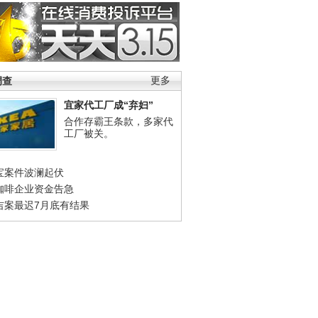
调查
更多
宜家代工厂成“弃妇”
合作存霸王条款，多家代
工厂被关。
宝案件波澜起伏
咖啡企业资金告急
吉案最迟7月底有结果