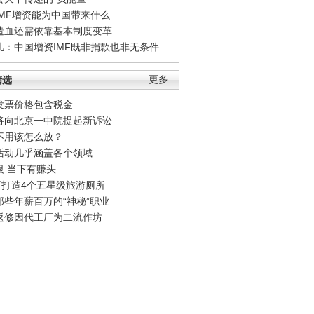
IMF增资能为中国带来什么
造血还需依靠基本制度变革
凡：中国增资IMF既非捐款也非无条件
精选
更多
发票价格包含税金
将向北京一中院提起新诉讼
不用该怎么放？
活动几乎涵盖各个领域
银 当下有赚头
0万打造4个五星级旅游厕所
那些年薪百万的“神秘”职业
返修因代工厂为二流作坊