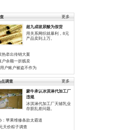
调查
更多
超九成玻尿酸为假货
用关系网织就暴利，8元
产品卖到上万。
素热牵出传销大案
账户余额一折贱卖
店用户账户被盗不作为
热点调查
更多
蒙牛承认冰淇淋代加工厂
违规
冰淇淋代加工厂天辅乳业
存脏乱差问题。
协：苹果维修条款太霸道
0元天价粽子调查