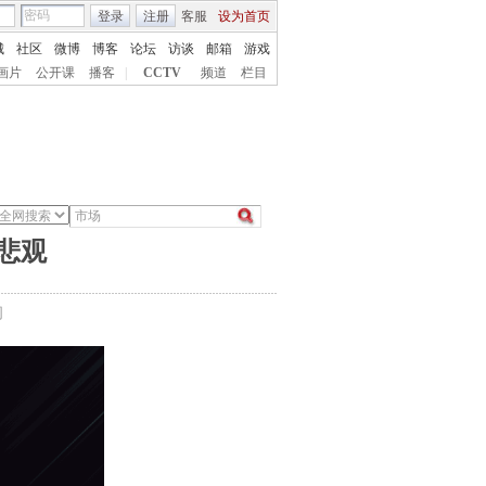
登录
注册
客服
设为首页
城
社区
微博
博客
论坛
访谈
邮箱
游戏
画片
公开课
播客
|
CCTV
频道
栏目
悲观
间