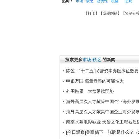
热词：
市场
缺乏
趋势性
机会
悲观
【
打印
】【
我要纠错
】【
复制链
搜索更多
市场
缺乏
的新闻
陈竺：“十二五”民营资本办医床位数要
申银万国:缩量盘整的可能性大
外围拖累 大盘延续弱势
海外高层次人才献策中国企业海外发
海外高层次人才献策中国企业海外发
南京水幕电影歇业 天价文化工程被质
[今日观察]美联储下一张牌是什么？（20