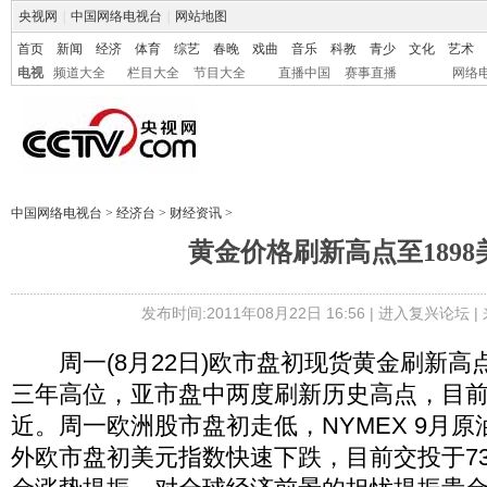
央视网
|
中国网络电视台
|
网站地图
首页
新闻
经济
体育
综艺
春晚
戏曲
音乐
科教
青少
文化
艺术
电视
频道大全
栏目大全
节目大全
直播中国
赛事直播
网络
中国网络电视台
>
经济台
>
财经资讯
>
黄金价格刷新高点至1898
发布时间:2011年08月22日 16:56 |
进入复兴论坛
|
周一(8月22日)欧市盘初现货黄金刷新高点至
三年高位，亚市盘中两度刷新历史高点，目前交
近。周一欧洲股市盘初走低，NYMEX 9月
外欧市盘初美元指数快速下跌，目前交投于73