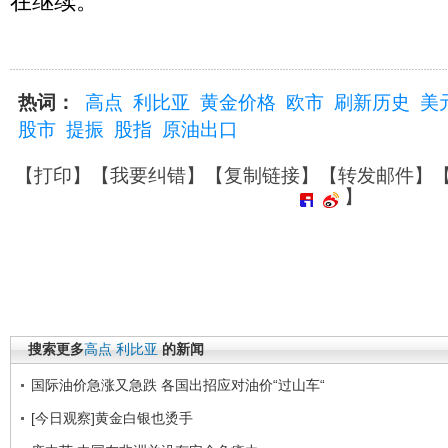
在继续。
热词：
高点
利比亚
黄金价格
欧市
刷新历史
美
股市
提振
股指
原油出口
【
打印
】【
我要纠错
】【
复制链接
】【
转发邮件
】
】
搜索更多
高点
利比亚
的新闻
国际油价急涨又急跌 各国出招应对油价“过山车“
[今日观察]黄金白银也烫手