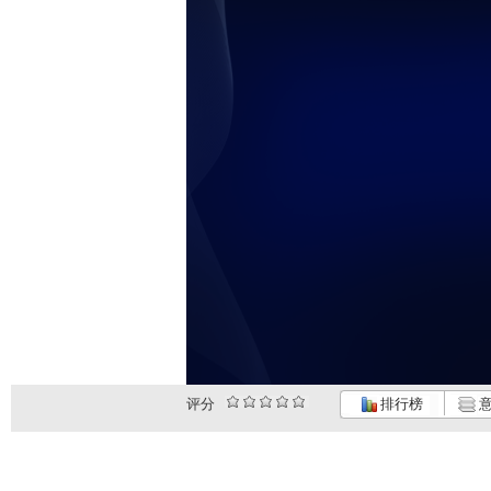
评分
排行榜
意