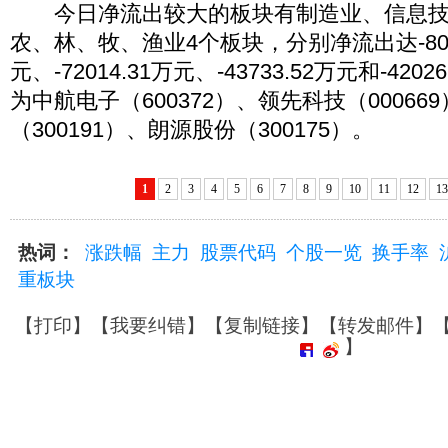
今日净流出较大的板块有制造业、信息技
农、林、牧、渔业4个板块，分别净流出达-8053
元、-72014.31万元、-43733.52万元和-42
为中航电子（600372）、领先科技（00066
（300191）、朗源股份（300175）。
1
2
3
4
5
6
7
8
9
10
11
12
13
热词：
涨跌幅
主力
股票代码
个股一览
换手率
重板块
【
打印
】【
我要纠错
】【
复制链接
】【
转发邮件
】
】