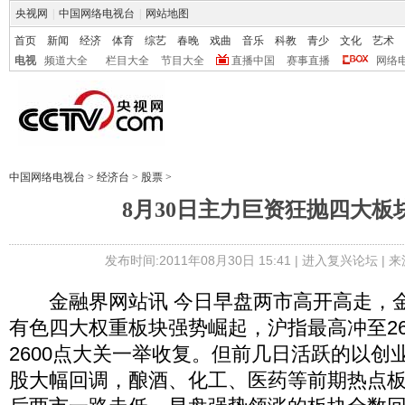
央视网
|
中国网络电视台
|
网站地图
首页
新闻
经济
体育
综艺
春晚
戏曲
音乐
科教
青少
文化
艺术
电视
频道大全
栏目大全
节目大全
直播中国
赛事直播
网络
中国网络电视台
>
经济台
>
股票
>
8月30日主力巨资狂抛四大板块
发布时间:2011年08月30日 15:41 |
进入复兴论坛
| 
金融界网站讯 今日早盘两市高开高走，金
有色四大权重板块强势崛起，沪指最高冲至26
2600点大关一举收复。但前几日活跃的以创
股大幅回调，酿酒、化工、医药等前期热点