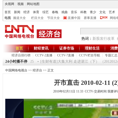
央视网
|
视频
|
网站地图
首页
新闻
经济
体育
综艺
春晚
戏曲
音乐
科教
青少
文化
艺术
电视
频道大全
栏目大全
节目大全
直播中国
赛事直播
网络
热词：
新股发行改革
首页
财经资讯
证券市场
理财生活
消费
经济台排行榜
|
CCTV-2直播
|
CCTV-7直播
|
CCTV栏目导航
|
专题汇总
一时间》 20120125
24小时播不停
[生财有道]大集大利 走进湛江（下） （20120124
中国网络电视台
>>
经济台
>> 正文
开市直击 2010-02-11 (2
2010年02月11日 11:33 CCTV-交易时间
我要评