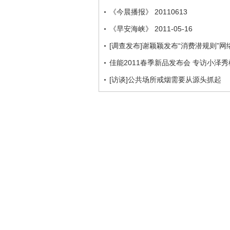
《今晨播报》 20110613
《早安海峡》 2011-05-16
[调查发布]谢颖颖发布“消费潜规则”
佳能2011春季新品发布会 专访小泽秀
[访谈]公共场所戒烟需要从源头抓起