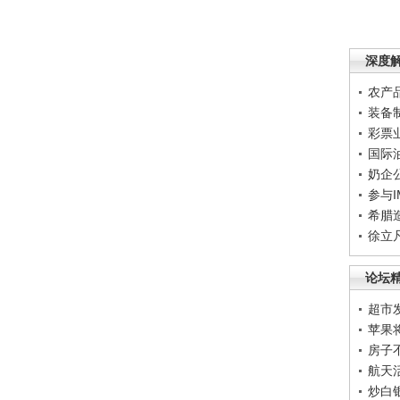
深度
农产
装备
彩票
国际
奶企
参与
希腊
徐立
论坛
超市
苹果
房子
航天
炒白