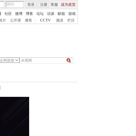
登录
注册
客服
设为首页
城
社区
微博
博客
论坛
访谈
邮箱
游戏
画片
公开课
播客
|
CCTV
频道
栏目
间