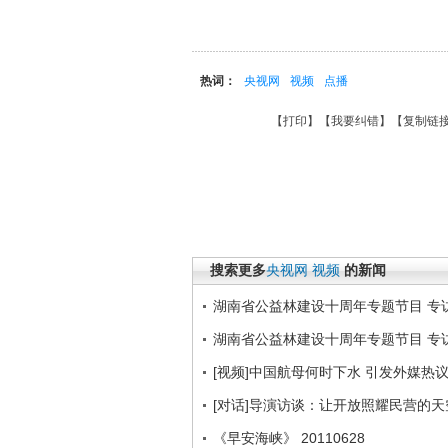
热词：
央视网
视频
点播
【
打印
】【
我要纠错
】【
复制链
搜索更多
央视网
视频
的新闻
湖南省公益林建设十周年专题节目 专访
湖南省公益林建设十周年专题节目 专访
[视频]中国航母何时下水 引发外媒热
[对话]导演访谈：让开放照耀民营的
《早安海峡》 20110628