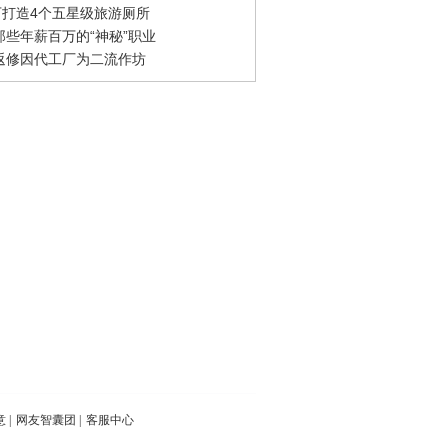
0万打造4个五星级旅游厕所
那些年薪百万的“神秘”职业
返修因代工厂为二流作坊
意
|
网友智囊团
|
客服中心