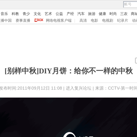
音乐
科教
青少
文化
艺术
公益
产经
汽车
旅游
健康
时尚
三农
商
直播中国
赛事直播
网络电视客户端
|
高清
电影
电视剧
纪录片
动
[别样中秋]DIY月饼：给你不一样的中秋
发布时间:2011年09月12日 11:08 |
进入复兴论坛
| 来源：CCTV-第一时