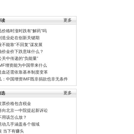
解读
更多
品价格时涨时跌有“解药”吗
制造业处在创新关键期
业不能靠“不回复”谋发展
油价金价下跌意味什么？
公关中传递的“负能量”
IMF增资能为中国带来什么
造血还需依靠基本制度变革
凡：中国增资IMF既非捐款也非无条件
精选
更多
发票价格包含税金
将向北京一中院提起新诉讼
不用该怎么放？
活动几乎涵盖各个领域
银 当下有赚头