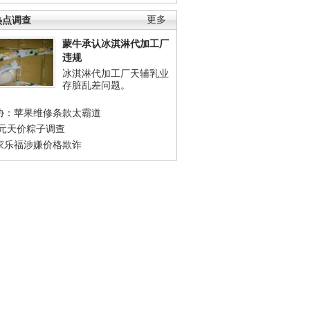
热点调查
更多
蒙牛承认冰淇淋代加工厂
违规
冰淇淋代加工厂天辅乳业
存脏乱差问题。
协：苹果维修条款太霸道
0元天价粽子调查
家乐福涉嫌价格欺诈