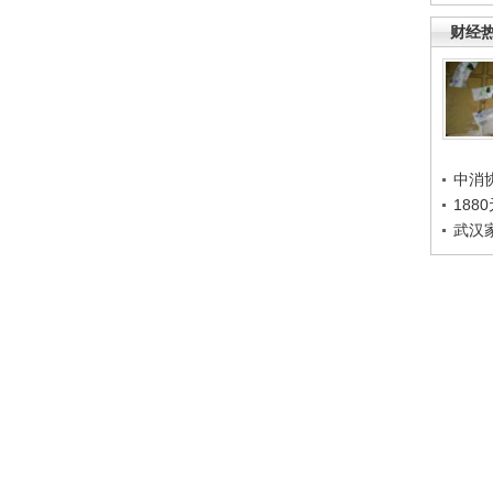
财经
中消
188
武汉