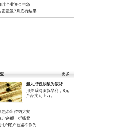
咖啡企业资金告急
吉案最迟7月底有结果
调查
更多
超九成玻尿酸为假货
用关系网织就暴利，8元
产品卖到上万。
素热牵出传销大案
账户余额一折贱卖
店用户账户被盗不作为