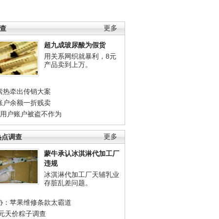
调查
更多
超九成玻尿酸为假货
用关系网织就暴利，8元
产品卖到上万。
素热牵出传销大案
账户余额一折贱卖
店用户账户被盗不作为
热点调查
更多
蒙牛承认冰淇淋代加工厂
违规
冰淇淋代加工厂天辅乳业
存脏乱差问题。
协：苹果维修条款太霸道
0元天价粽子调查