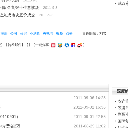
消利率优惠
2011-9-3
武汉
下降 金九银十生意惨淡
2011-9-3
 近九成地块底价成交
2011-9-3
注册
公司
买房
不划算
央视网
视频
点播
责任编辑：刘岩
接
】【
转发邮件
】【
】
【一键分享
】
深度
2011-09-06 14:28
农产
降
2011-09-02 16:36
装备
彩票
110901）
2011-09-01 22:55
国际
房中介费省2万
2011-08-29 11:02
奶企