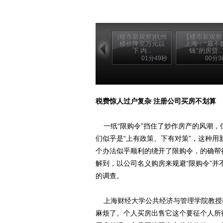
[楼市新观察]杭州
【楼市新观察
楼价降至万元以
上海：“最不
下 内...
钱”的房贷...
01分49秒
00分3
税费惊人过户复杂 注册公司买房不划算
一纸“限购令”挡住了炒作房产的风潮，
们似乎是“上有政策、下有对策”，这种
个办法似乎顺利的绕开了限购令，的确帮
解到，以公司名义购房来规避“限购令”
的调查。
上海财经大学公共经济与管理学院教授
麻烦了。个人买房出售它这个要征个人所