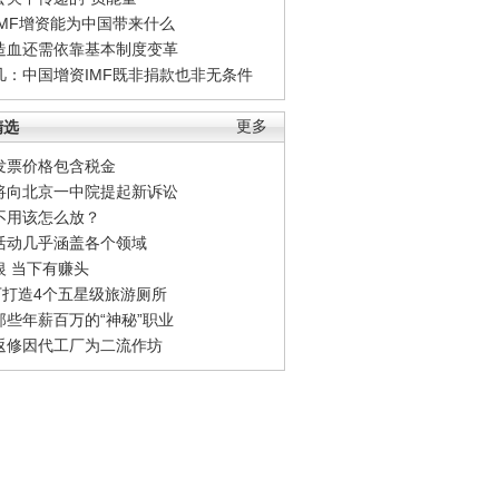
IMF增资能为中国带来什么
造血还需依靠基本制度变革
凡：中国增资IMF既非捐款也非无条件
精选
更多
发票价格包含税金
将向北京一中院提起新诉讼
不用该怎么放？
活动几乎涵盖各个领域
银 当下有赚头
0万打造4个五星级旅游厕所
那些年薪百万的“神秘”职业
返修因代工厂为二流作坊