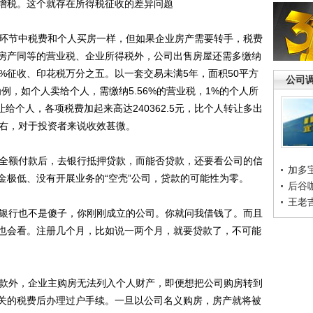
%增税。这个就存在所得税征收的差异问题
环节中税费和个人买房一样，但如果企业房产需要转手，税费
房产同等的营业税、企业所得税外，公司出售房屋还需多缴纳
0%征收、印花税万分之五。以一套交易未满5年，面积50平方
公司
为例，如个人卖给个人，需缴纳5.56%的营业税，1%的个人所
让给个人，各项税费加起来高达240362.5元，比个人转让多出
左右，对于投资者来说收效甚微。
全额付款后，去银行抵押贷款，而能否贷款，还要看公司的信
加多
金极低、没有开展业务的“空壳”公司，贷款的可能性为零。
后谷
王老
银行也不是傻子，你刚刚成立的公司。你就问我借钱了。而且
也会看。注册几个月，比如说一两个月，就要贷款了，不可能
款外，企业主购房无法列入个人财产，即便想把公司购房转到
关的税费后办理过户手续。一旦以公司名义购房，房产就将被