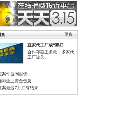
调查
更多
宜家代工厂成“弃妇”
合作存霸王条款，多家代
工厂被关。
宝案件波澜起伏
咖啡企业资金告急
吉案最迟7月底有结果