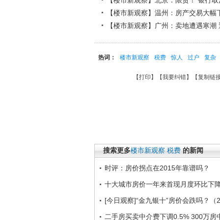
【楼市新观察】北京：限贷！ 银行取
【楼市新观察】温州：房产交易大幅
【楼市新观察】广州：卖地遭遇寒潮
热词：
楼市新观察
税费
惊人
过户
复杂
【
打印
】【
我要纠错
】【
复制链
搜索更多
楼市新观察
税费
的新闻
时评：房价拐点在2015年靠谱吗？
十大城市房价一年来首现月度环比下
[今日观察]“金九银十”房价会跌吗？（20
二手房买卖中介费下调0.5% 300万