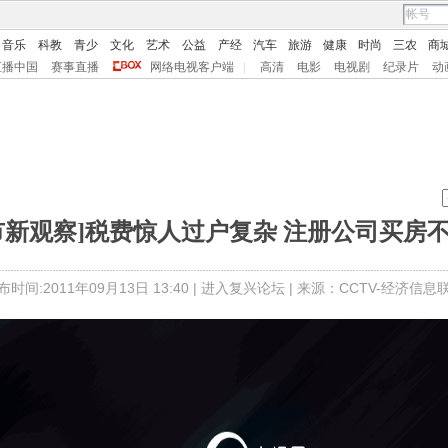
音乐
科教
青少
文化
艺术
公益
产经
汽车
旅游
健康
时尚
三农
商
直播中国
赛事直播
网络电视客户端
|
高清
电影
电视剧
纪录片
动
市新观察]税费惊人过户复杂 注册公司买房
布时间:2011年09月13日 13:40 |
进入复兴论坛
| 来源：CCTV-经济信息