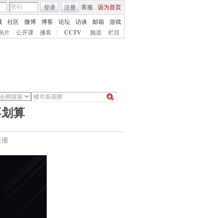
登录
注册
客服
设为首页
城
社区
微博
博客
论坛
访谈
邮箱
游戏
画片
公开课
播客
|
CCTV
频道
栏目
不划算
联播