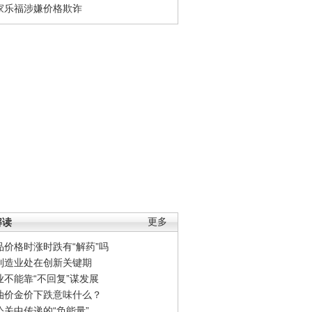
家乐福涉嫌价格欺诈
解读
更多
品价格时涨时跌有“解药”吗
制造业处在创新关键期
业不能靠“不回复”谋发展
油价金价下跌意味什么？
公关中传递的“负能量”