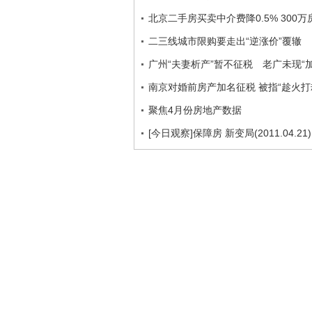
北京二手房买卖中介费降0.5% 300
二三线城市限购要走出“逆涨价”覆辙
广州“夫妻析产”暂不征税 老广未现“加
南京对婚前房产加名征税 被指“趁火打劫
聚焦4月份房地产数据
[今日观察]保障房 新变局(2011.04.21)