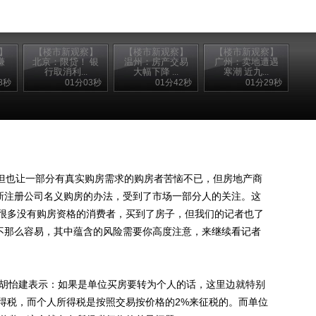
】
【楼市新观察】
【楼市新观察】
【楼市新观察】
赚
北京：限贷！ 银
温州：房产交易
广州：卖地遭遇
行取消利...
大幅下降 ...
寒潮 近九...
8秒
01分03秒
01分42秒
01分29秒
但也让一部分有真实购房需求的购房者苦恼不已，但房地产商
用新注册公司名义购房的办法，受到了市场一部分人的关注。这
很多没有购房资格的消费者，买到了房子，但我们的记者也了
并不那么容易，其中蕴含的风险需要你高度注意，来继续看记者
胡怡建表示：如果是单位买房要转为个人的话，这里边就特别
得税，而个人所得税是按照交易按价格的2%来征税的。而单位