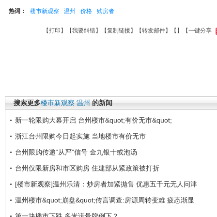
热词：
楼市新观察
温州
价格
购房者
【
打印
】【
我要纠错
】【
复制链接
】【
转发邮件
】【
】
【一键分享
搜索更多
楼市新观察
温州
的新闻
新一轮限购大幕开启 台州楼市&quot;有价无市&quot;
浙江台州限购今日起实施 当地楼市有价无市
台州限购传递“从严”信号 金九银十或泡汤
台州仅限新房和市区购房 住建部从紧政策被打折
[楼市新观察]温州乐清：炒房者加紧抛售 优惠五千元无人问津
温州楼市&quot;崩盘&quot;传言调查:房源周转变难 疲态渐显
第一块楼市下跌 多米诺骨牌倒下？