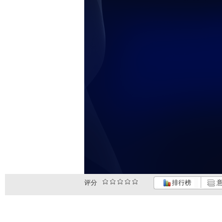
评分
排行榜
意