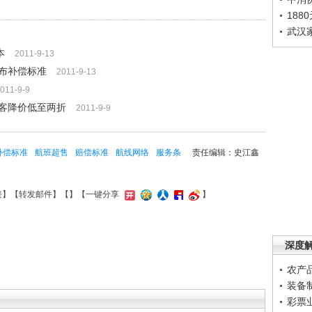
188
武汉
本
2011-9-13
布补偿标准
2011-9-13
011-9-9
客降价低至两折
2011-9-9
补偿标准
航班超售
赔偿标准
航线网络
服务条
责任编辑：史江鑫
接
】【
转发邮件
】【
】
【一键分享
】
深度
农产
装备
彩票