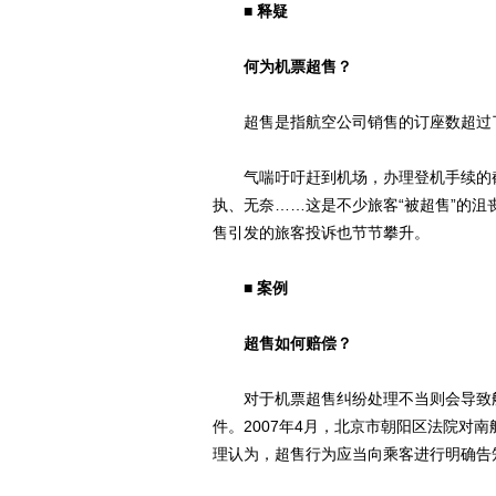
■
释疑
何为机票超售？
超售是指航空公司销售的订座数超过了
气喘吁吁赶到机场，办理登机手续的截
执、无奈……这是不少旅客“被超售”的沮
售引发的旅客投诉也节节攀升。
■
案例
超售如何赔偿？
对于机票超售纠纷处理不当则会导致航
件。2007年4月，北京市朝阳区法院对
理认为，超售行为应当向乘客进行明确告