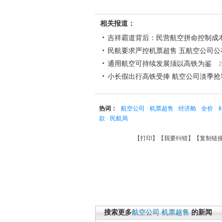
相关报道：
吉祥霸道背后：民营航空拼命控制成
民航要求严控机票超售 五航空公司公
通用航空可持续发展须以高铁为鉴
2
小长假出行高铁受捧 航空公司淡季抢
热词：
航空公司
机票超售
经济舱
全价
款
民航局
【
打印
】【
我要纠错
】【
复制链
搜索更多
航空公司
机票超售
的新闻