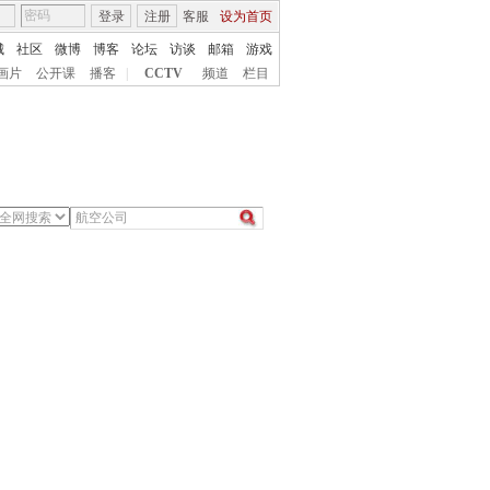
登录
注册
客服
设为首页
城
社区
微博
博客
论坛
访谈
邮箱
游戏
画片
公开课
播客
|
CCTV
频道
栏目