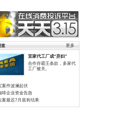
调查
更多
宜家代工厂成“弃妇”
合作存霸王条款，多家代
工厂被关。
宝案件波澜起伏
咖啡企业资金告急
吉案最迟7月底有结果