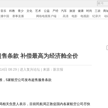
音乐
科教
青少
文化
艺术
公益
产经
汽车
旅游
健康
时尚
三农
商
直播中国
赛事直播
网络电视客户端
|
高清
电影
电视剧
纪录片
动
超售条款 补偿最高为经济舱全价
日 08:29 |
进入复兴论坛
| 来源：新京报
，5家航空公司发布超售服务条款
局相关负责人表示，目前民航局正敦促国内各家航空公司尽快