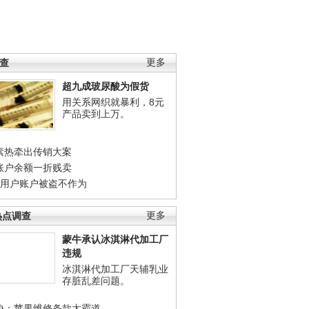
调查
更多
超九成玻尿酸为假货
用关系网织就暴利，8元
产品卖到上万。
素热牵出传销大案
账户余额一折贱卖
店用户账户被盗不作为
热点调查
更多
蒙牛承认冰淇淋代加工厂
违规
冰淇淋代加工厂天辅乳业
存脏乱差问题。
协：苹果维修条款太霸道