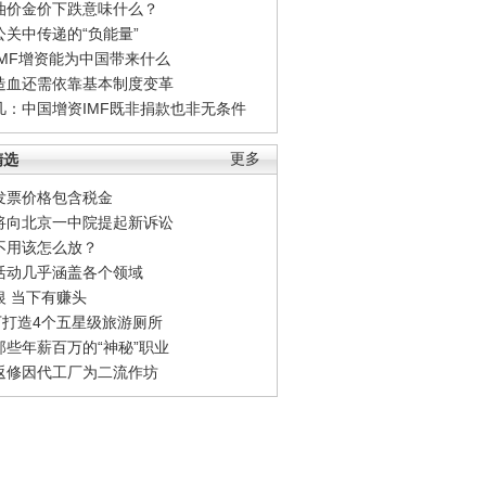
油价金价下跌意味什么？
公关中传递的“负能量”
IMF增资能为中国带来什么
造血还需依靠基本制度变革
凡：中国增资IMF既非捐款也非无条件
精选
更多
发票价格包含税金
将向北京一中院提起新诉讼
不用该怎么放？
活动几乎涵盖各个领域
银 当下有赚头
0万打造4个五星级旅游厕所
那些年薪百万的“神秘”职业
返修因代工厂为二流作坊