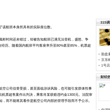
315
该航班本身所具有的实际座位数。
柜时间还未错过，却被告知航班已满无法登机，盛怒、争
丧经历。随着国内航班平均客座率升至80%甚至85%，机票超
胎盘
京东
1号
财经
空公司信誉受损，甚至面临涉诉风险，也可能引发群体性事
南航机票超售案作出判决，乘客肖某获赔违约金1300元。法院审
知，而不能将其看作是航空公司内部的管理手段而不予公示。
中消