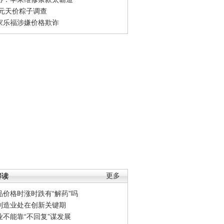
0元天价粽子调查
家乐福涉嫌价格欺诈
解读
更多
品价格时涨时跌有“解药”吗
制造业处在创新关键期
业不能靠“不回复”谋发展