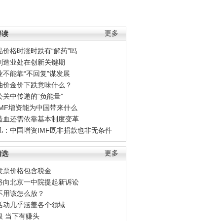
解读
更多
品价格时涨时跌有“解药”吗
制造业处在创新关键期
业不能靠“不回复”谋发展
油价金价下跌意味什么？
公关中传递的“负能量”
IMF增资能为中国带来什么
造血还需依靠基本制度变革
凡：中国增资IMF既非捐款也非无条件
精选
更多
发票价格包含税金
将向北京一中院提起新诉讼
不用该怎么放？
活动几乎涵盖各个领域
银 当下有赚头