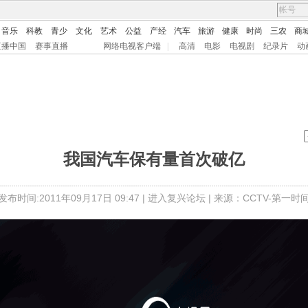
音乐
科教
青少
文化
艺术
公益
产经
汽车
旅游
健康
时尚
三农
商
直播中国
赛事直播
网络电视客户端
|
高清
电影
电视剧
纪录片
动
我国汽车保有量首次破亿
发布时间:2011年09月17日 09:47 |
进入复兴论坛
| 来源：CCTV-第一时