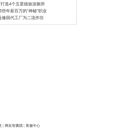
0万打造4个五星级旅游厕所
那些年薪百万的“神秘”职业
返修因代工厂为二流作坊
意
|
网友智囊团
|
客服中心