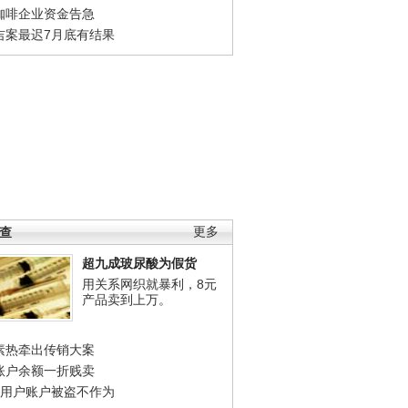
咖啡企业资金告急
吉案最迟7月底有结果
调查
更多
超九成玻尿酸为假货
用关系网织就暴利，8元
产品卖到上万。
素热牵出传销大案
账户余额一折贱卖
店用户账户被盗不作为