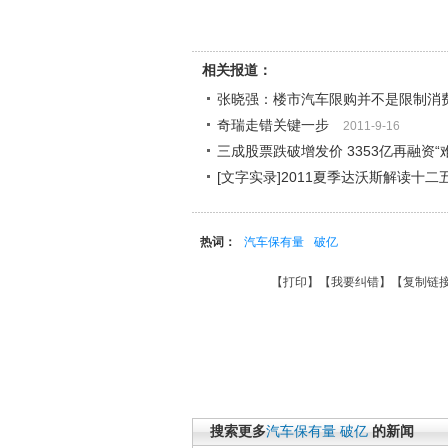
相关报道：
张晓强：楼市汽车限购并不是限制消
奇瑞走错关键一步
2011-9-16
三成股票跌破增发价 3353亿再融资“
[文字实录]2011夏季达沃斯解读十
热词：
汽车保有量
破亿
【
打印
】【
我要纠错
】【
复制链
搜索更多
汽车保有量
破亿
的新闻