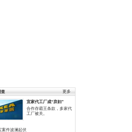
调查
更多
宜家代工厂成“弃妇”
合作存霸王条款，多家代
工厂被关。
宝案件波澜起伏