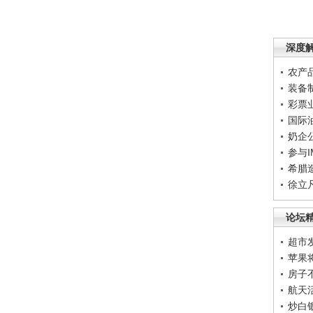
深度
农产
装备
彩票
国际
奶企
参与
希腊
徐立
论坛
超市
苹果
房子
航天
炒白