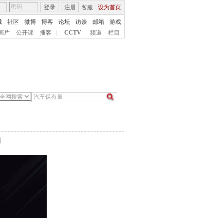
登录
注册
客服
设为首页
城
社区
微博
博客
论坛
访谈
邮箱
游戏
画片
公开课
播客
|
CCTV
频道
栏目
间