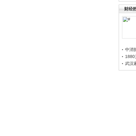
财经
中消
188
武汉