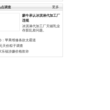
热点调查
更多
蒙牛承认冰淇淋代加工厂
违规
冰淇淋代加工厂天辅乳业
存脏乱差问题。
协：苹果维修条款太霸道
0元天价粽子调查
家乐福涉嫌价格欺诈