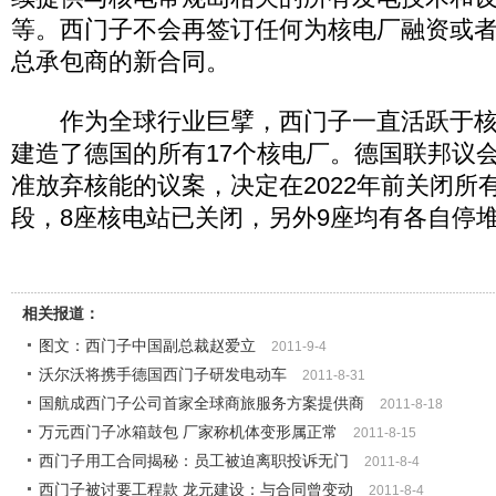
等。西门子不会再签订任何为核电厂融资或
总承包商的新合同。
作为全球行业巨擘，西门子一直活跃于核
建造了德国的所有17个核电厂。德国联邦议会
准放弃核能的议案，决定在2022年前关闭所
段，8座核电站已关闭，另外9座均有各自停
相关报道：
图文：西门子中国副总裁赵爱立
2011-9-4
沃尔沃将携手德国西门子研发电动车
2011-8-31
国航成西门子公司首家全球商旅服务方案提供商
2011-8-18
万元西门子冰箱鼓包 厂家称机体变形属正常
2011-8-15
西门子用工合同揭秘：员工被迫离职投诉无门
2011-8-4
西门子被讨要工程款 龙元建设：与合同曾变动
2011-8-4