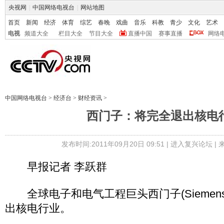
央视网
|
中国网络电视台
|
网站地图
首页
新闻
经济
体育
综艺
春晚
戏曲
音乐
科教
青少
文化
艺术
电视
频道大全
栏目大全
节目大全
直播中国
赛事直播
网络
中国网络电视台
>
经济台
>
财经资讯
>
西门子：将完全退出核电
发布时间:2011年09月20日 09:51 |
进入复兴论坛
|
早报记者 李跃群
全球电子和电气工程巨头西门子(Siemens
出核电行业。