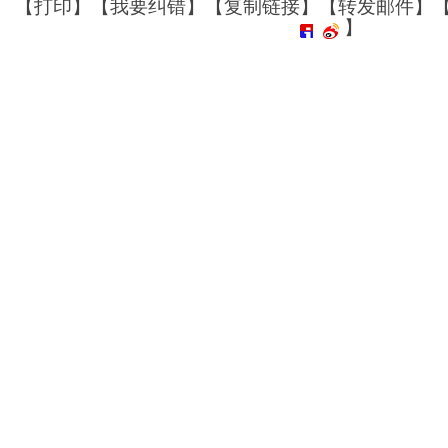
【
打印
】【
我要纠错
】【
复制链接
】【
转发邮件
】
】