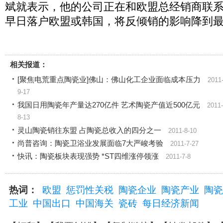
斌就表示，他的公司正在和欧盟总经销商联
早日落户欧盟或韩国，将反倾销的影响降到
相关报道：
[聚焦电荒重点陶瓷业]佛山：佛山化工企业面临成本压力
2011
9-17
我国日用陶瓷年产量达270亿件 艺术陶瓷产值近500亿元
2011-
8-13
灵山陶瓷销往东盟 占陶瓷总收入的四分之一
2011-8-10
尚普咨询：陶瓷卫浴业发展面临7大严峻考验
2011-7-27
快讯：陶瓷板块表现强势 *ST四维涨停领涨
2011-7-8
热词：
欧盟
惩罚性关税
陶瓷企业
陶瓷产业
陶瓷
工业
中国出口
中国海关
瓷砖
每日经济新闻