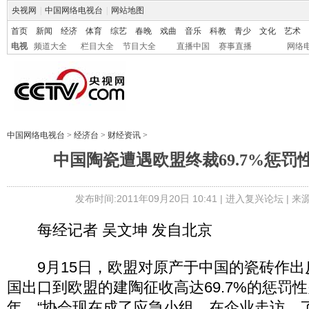
央视网
|
中国网络电视台
|
网站地图
首页
新闻
经济
体育
综艺
春晚
戏曲
音乐
科教
青少
文化
艺术
电视
频道大全
栏目大全
节目大全
直播中国
赛事直播
网络
中国网络电视台
>
经济台
>
财经资讯
>
中国陶瓷遭遇欧盟终裁69.7%惩罚
发布时间:2011年09月20日 10:41 |
进入复兴论坛
| 
每经记者 吴文坤 发自北京
9月15日，欧盟对原产于中国的瓷砖作出
国出口到欧盟的建陶征收高达69.7%的惩罚性
年。“协会现在成了应急小组，在企业走访，