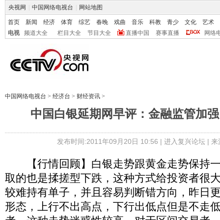
央视网
|
中国网络电视台
|
网站地图
首页
新闻
经济
体育
综艺
春晚
戏曲
音乐
科教
青少
文化
艺术
电视
频道大全
栏目大全
节目大全
直播中国
赛事直播
网络
中国网络电视台
>
经济台
>
财经资讯
>
中国白银延期网早评：金融监管加强
发布时间:2011年09月20日 10:56 |
进入复兴论坛
| 
【行情回顾】白银走势跟黄金走势保持一
取的也是揉搓型下跌，这种方式给投资者很
较难持有单子，并且容易判断错方向，昨日
形态，上行不出高点，下行出低点但是不走