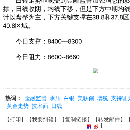
白银走势昨晚受到金融监管加强消息的影响
撑，日线收阴，均线下移，但是下方中期均
计以盘整为主，下方关键支撑在38.8和37.8
40.8区域。
今日支撑：8400—8300
今日阻力：8600--8660
热词：
金融监管
承压
白银
美联储
增税
支持证
黄金走势
技术面
日线
【
打印
】【
我要纠错
】【
复制链接
】【
转发邮件
】
】