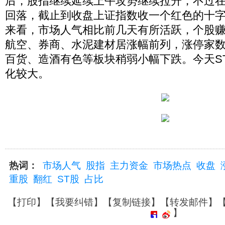
后，股指继续延续上午攻势继续拉升，不过在
回落，截止到收盘上证指数收一个红色的十
来看，市场人气相比前几天有所活跃，个股
航空、券商、水泥建材居涨幅前列，涨停家
百货、造酒有色等板块稍弱小幅下跌。今天S
化较大。
热词：
市场人气
股指
主力资金
市场热点
收盘
重股
翻红
ST股
占比
【
打印
】【
我要纠错
】【
复制链接
】【
转发邮件
】
】