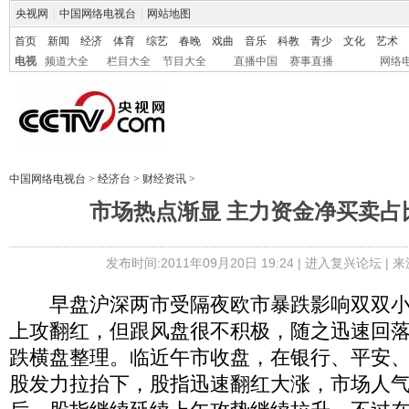
央视网
|
中国网络电视台
|
网站地图
首页
新闻
经济
体育
综艺
春晚
戏曲
音乐
科教
青少
文化
艺术
电视
频道大全
栏目大全
节目大全
直播中国
赛事直播
网络
中国网络电视台
>
经济台
>
财经资讯
>
市场热点渐显 主力资金净买卖占
发布时间:2011年09月20日 19:24 |
进入复兴论坛
| 
早盘沪深两市受隔夜欧市暴跌影响双双小
上攻翻红，但跟风盘很不积极，随之迅速回落，
跌横盘整理。临近午市收盘，在银行、平安
股发力拉抬下，股指迅速翻红大涨，市场人