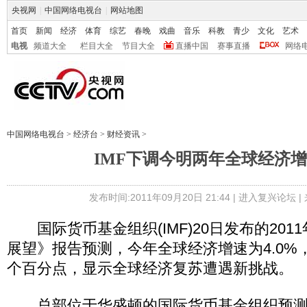
央视网
|
中国网络电视台
|
网站地图
首页
新闻
经济
体育
综艺
春晚
戏曲
音乐
科教
青少
文化
艺术
电视
频道大全
栏目大全
节目大全
直播中国
赛事直播
网络
中国网络电视台
>
经济台
>
财经资讯
>
IMF下调今明两年全球经济
发布时间:2011年09月20日 21:44 |
进入复兴论坛
|
国际货币基金组织(IMF)20日发布的201
展望》报告预测，今年全球经济增速为4.0%，
个百分点，显示全球经济复苏遭遇新挑战。
总部位于华盛顿的国际货币基金组织预测，