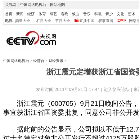
央视网
|
中国网络电视台
|
网站地图
首页
新闻
经济
体育
综艺
春晚
戏曲
音乐
科教
青少
文化
艺术
电视
频道大全
栏目大全
节目大全
直播中国
赛事直播
网络
中国网络电视台
>
经济台
>
财经资讯
>
浙江震元定增获浙江省国资
发布时间:2011年09月21日 17:44 |
进入复兴论坛
| 
浙江震元（000705）9月21日晚间公告
事宜获浙江省国资委批复，同意公司非公开
据此前的公告显示，公司拟以不低于12.7
过十名特定对象非公开发行不超过4175万股