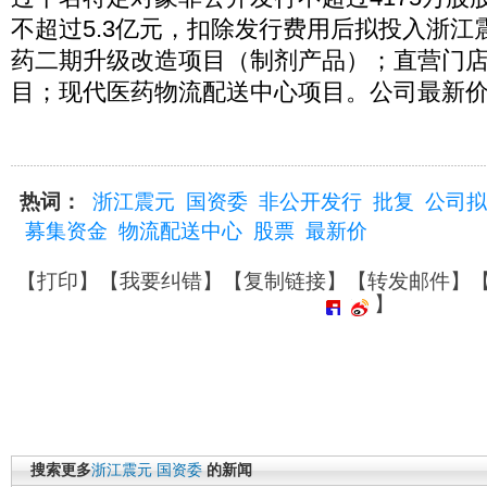
不超过5.3亿元，扣除发行费用后拟投入浙江
药二期升级改造项目（制剂产品）；直营门
目；现代医药物流配送中心项目。公司最新价报
热词：
浙江震元
国资委
非公开发行
批复
公司拟
募集资金
物流配送中心
股票
最新价
【
打印
】【
我要纠错
】【
复制链接
】【
转发邮件
】
】
搜索更多
浙江震元
国资委
的新闻