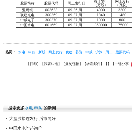
总计发行
网上发行
股票简称
股票代码
网上发行日
（万股）
（万股）
亚玛顿
002623
09-26 周一
4000
3200
联建光电
300269
09-27 周二
1840
1480
中威电子
300270
09-27 周二
1000
800
中国水电
601669
09-27 周二
350000
175000
热词：
水电
申购
新股
网上发行
联建
募资
中威
沪深
周二
股票代码
【
打印
】【
我要纠错
】【
复制链接
】【
转发邮件
】【
】
【一键分享
搜索更多
水电
申购
的新闻
大盘股接连发行 后市向好
中国水电昨起询价