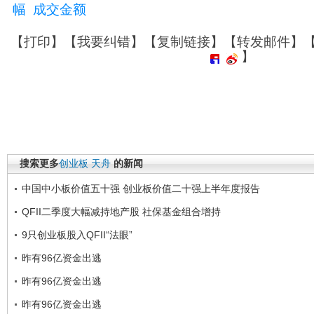
幅
成交金额
【
打印
】【
我要纠错
】【
复制链接
】【
转发邮件
】
】
搜索更多
创业板
天舟
的新闻
中国中小板价值五十强 创业板价值二十强上半年度报告
QFII二季度大幅减持地产股 社保基金组合增持
9只创业板股入QFII“法眼”
昨有96亿资金出逃
昨有96亿资金出逃
昨有96亿资金出逃