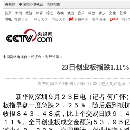
央视网
|
中国网络电视台
|
网站地图
首页
新闻
经济
体育
综艺
春晚
戏曲
音乐
科教
青少
文化
艺术
电视
频道大全
栏目大全
节目大全
直播中国
赛事直播
网络
中国网络电视台
>
经济台
>
财经资讯
>
23日创业板指跌1.11%
发布时间:2011年09月23日 17:08 |
进入复兴论坛
|
新华网深圳９月２３日电（记者 何广怀）
板指早盘一度急跌２．２５％，随后遇到抵
收报８４３．４８点，比上个交易日跌９．
１１％。全日创业板成交金额为５３．９５