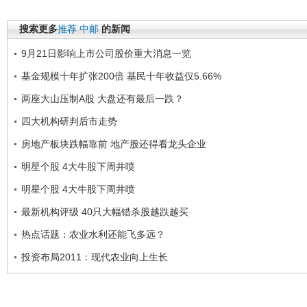
搜索更多
推荐
中邮
的新闻
9月21日影响上市公司股价重大消息一览
基金规模十年扩张200倍 基民十年收益仅5.66%
两座大山压制A股 大盘还有最后一跌？
四大机构研判后市走势
房地产板块跌幅靠前 地产股还得看龙头企业
明星个股 4大牛股下周井喷
明星个股 4大牛股下周井喷
最新机构评级 40只大幅错杀股越跌越买
热点话题：农业水利还能飞多远？
投资布局2011：现代农业向上生长