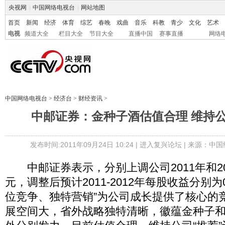
央视网
|
中国网络电视台
|
网站地图
首页
新闻
经济
体育
综艺
春晚
戏曲
音乐
科教
青少
文化
艺术
电视
频道大全
栏目大全
节目大全
直播中国
赛事直播
网络
中国网络电视台
>
经济台
>
财经资讯
>
中邮证券：金种子酒估值合理 维持公
发布时间:2011年09月24日 10:24 |
进入复兴论坛
| 来源：中
中邮证券表示，分别上调公司2011年和201
元，调整后预计2011-2012年每股收益分别为0.
位竞争、独特营销”为公司成长提供了核心的
展空间大，省外战略独特清晰，徽蕴金种子