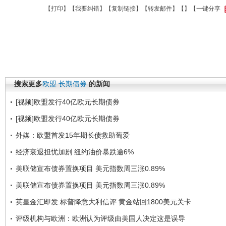
【
打印
】【
我要纠错
】【
复制链接
】【
转发邮件
】【
】
【一键分享
搜索更多
欧盟
长期债券
的新闻
[视频]欧盟发行40亿欧元长期债券
[视频]欧盟发行40亿欧元长期债券
外媒：欧盟首发15年期长债救助葡爱
经济衰退担忧加剧 纽约油价暴跌逾6%
美联储宣布债券置换项目 美元指数周三涨0.89%
美联储宣布债券置换项目 美元指数周三涨0.89%
英皇金汇即发:标普降意大利信评 黄金站回1800美元关卡
评级机构与欧洲：欧洲认为评级由美国人决定这是误导