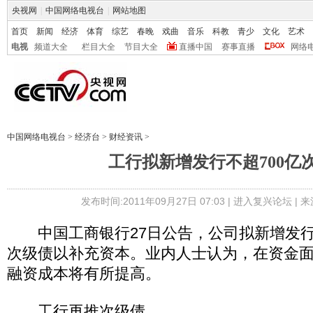
央视网
|
中国网络电视台
|
网站地图
首页
新闻
经济
体育
综艺
春晚
戏曲
音乐
科教
青少
文化
艺术
电视
频道大全
栏目大全
节目大全
直播中国
赛事直播
网络
中国网络电视台
>
经济台
>
财经资讯
>
工行拟新增发行不超700亿
发布时间:2011年09月27日 07:03 |
进入复兴论坛
| 
中国工商银行27日公告，公司拟新增发行总
次级债以补充资本。业内人士认为，在资金
融资成本将有所提高。
工行再推次级债