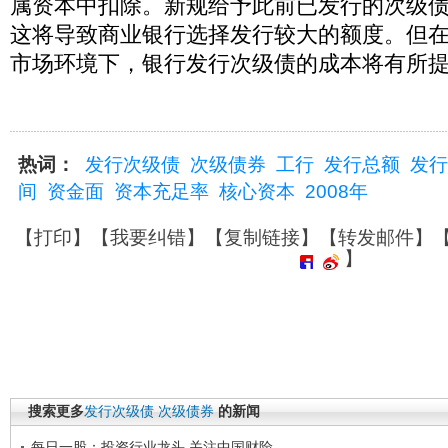
属资本中扣除。新规给予此前已发行的次级债
这将导致商业银行选择发行较大的额度。但
市场环境下，银行发行次级债的成本将有所
热词：
发行次级债
次级债券
工行
发行总额
发行
间
资金面
资本充足率
核心资本
2008年
【
打印
】【
我要纠错
】【
复制链接
】【
转发邮件
】
】
搜索更多
发行次级债
次级债券
的新闻
每日一股：投资行业龙头 关注中国财险